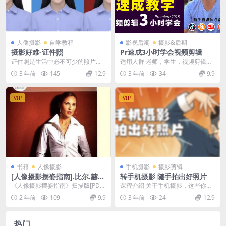
人像摄影
自学教程
影视后期
摄影&后期
摄影好难-证件照
Pr速成3小时学会视频剪辑
证件照是生活中必不可少的照片。
适用人群 老师，学生，视频剪辑爱
那么我们能不能在家快速给自己拍
好者，自媒体人等。 课程概述 这套
3 年前
145
12.9
3 年前
34
9.9
张证件照？其实不难。...
Pr速成教学课...
VIP
VIP
书籍
人像摄影
手机摄影
摄影剪辑
[人像摄影摆姿指南].比尔.赫特
转手机摄影 随手拍出好照片
尔.扫描版
《人像摄影摆姿指南》扫描版[PDF]
课程介绍 关于手机摄影，这些你必
内容简介： 摆姿基本规则、头...
须知道，学会这些技巧，变身朋友
2 年前
109
9.9
3 年前
24
12.9
圈最会拍照的“社交...
热门