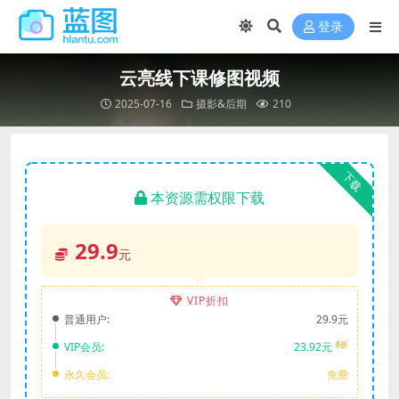
登录
云亮线下课修图视频
2025-07-16
摄影&后期
210
下载
本资源需权限下载
29.9
元
VIP折扣
普通用户:
29.9元
8折
VIP会员:
23.92元
永久会员:
免费