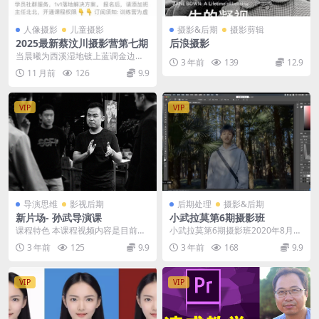
人像摄影
儿童摄影
摄影&后期
摄影剪辑
2025最新蔡汶川摄影营第七期
后浪摄影
当晨曦为西溪湿地镀上蓝调金边，
3 年前
139
12.9
当暮色将情绪封存在极简光影里，
11 月前
126
9.9
蔡汶川摄影营第七期正...
VIP
VIP
导演思维
影视后期
后期处理
摄影&后期
新片场- 孙武导演课
小武拉莫第6期摄影班
课程特色 本课程视频内容是目前全
小武拉莫第6期摄影班2020年8月结
网最系统、最全面的导演课，内容
课【画质还行有素材】
3 年前
125
9.9
3 年前
168
9.9
覆盖创意剧本、视听...
VIP
VIP