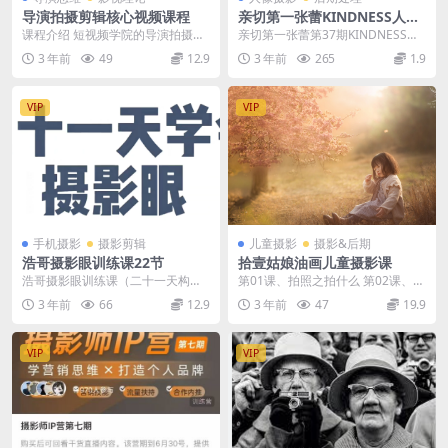
导演拍摄剪辑核心视频课程
亲切第一张蕾KINDNESS人像
精修第三十七期
课程介绍 短视频学院的导演拍摄剪
亲切第一张蕾第37期KINDNESS人
辑核心课，主要内容结合导演思
像PS精修教程【画质高清有素材】
3 年前
49
12.9
3 年前
265
1.9
维、互联网运营经验，...
VIP
VIP
手机摄影
摄影剪辑
儿童摄影
摄影&后期
浩哥摄影眼训练课22节
拾壹姑娘油画儿童摄影课
浩哥摄影眼训练课（二十一天构图
第01课、拍照之拍什么 第02课、相
能力养成记） 浩哥摄影眼训练课
机是拍照的东西 第03课、油画风儿
3 年前
66
12.9
3 年前
47
19.9
（二十一天构图能力养...
童摄影构图...
VIP
VIP