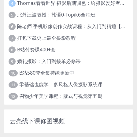
Thomas看看世界 摄影后期调色：给摄影爱好者的色彩课 网盘下载
4
北外汪波教授：韩语0-Topik6全程班
5
陈老师 手机影像创作实战课程：从入门到精通【完结】
6
打包下载史上最全摄影教程
7
B站付费课400+套
8
婚礼摄影：入门到接单必修课
9
B站580套全集持续更新中
10
零基础也能学：多风格人像摄影系统课
11
召物少年美学课程：版式与视觉第五期
12
云亮线下课修图视频