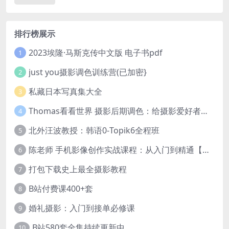
排行榜展示
2023埃隆·马斯克传中文版 电子书pdf
1
just you摄影调色训练营(已加密}
2
私藏日本写真集大全
3
Thomas看看世界 摄影后期调色：给摄影爱好者的色彩课 网盘下载
4
北外汪波教授：韩语0-Topik6全程班
5
陈老师 手机影像创作实战课程：从入门到精通【完结】
6
打包下载史上最全摄影教程
7
B站付费课400+套
8
婚礼摄影：入门到接单必修课
9
B站580套全集持续更新中
10