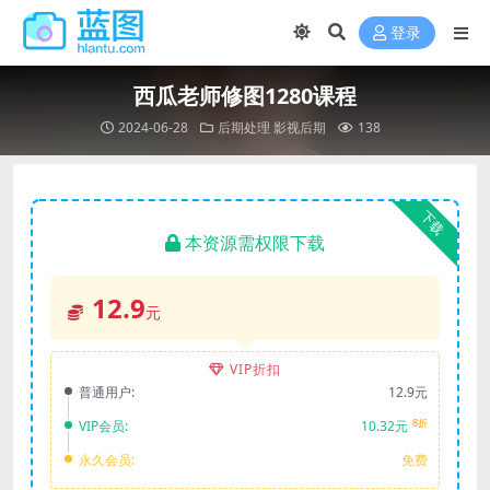
登录
西瓜老师修图1280课程
2024-06-28
后期处理
影视后期
138
下载
本资源需权限下载
12.9
元
VIP折扣
普通用户:
12.9元
8折
VIP会员:
10.32元
永久会员:
免费