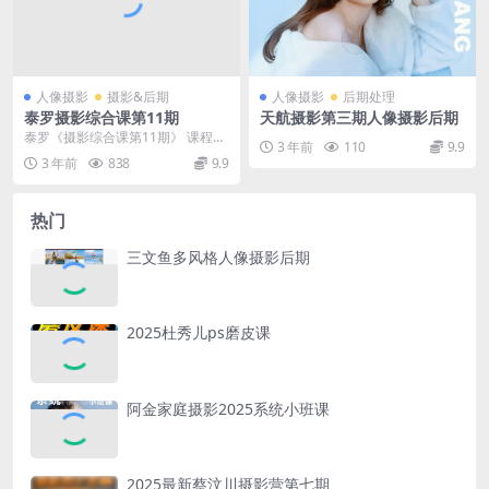
人像摄影
摄影&后期
人像摄影
后期处理
泰罗摄影综合课第11期
天航摄影第三期人像摄影后期
泰罗《摄影综合课第11期》 课程初
3 年前
110
9.9
始时，会教一些非常容易实践，并
3 年前
838
9.9
容易得到正反馈的...
热门
三文鱼多风格人像摄影后期
2025杜秀儿ps磨皮课
阿金家庭摄影2025系统小班课
2025最新蔡汶川摄影营第七期