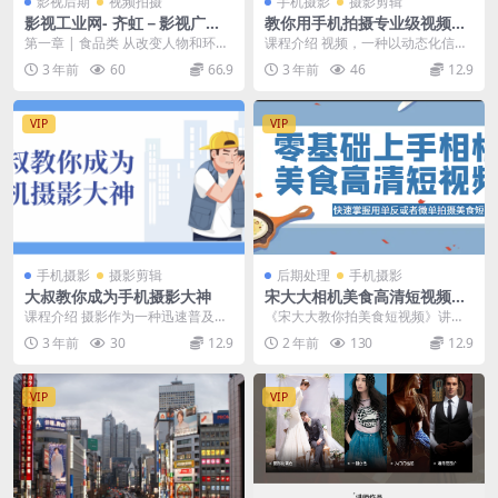
影视后期
视频拍摄
手机摄影
摄影剪辑
影视工业网- 齐虹－影视广告
教你用手机拍摄专业级视频短
创作
片
第一章 | 食品类 从改变人物和环境
课程介绍 视频，一种以动态化信息
造型切入——解析祥源茶广告 特殊
传递方式，因融合了文字、语音、
3 年前
60
66.9
3 年前
46
12.9
镜头拍摄——...
画面等多种表达形式...
VIP
VIP
手机摄影
摄影剪辑
后期处理
手机摄影
大叔教你成为手机摄影大神
宋大大相机美食高清短视频教
学
课程介绍 摄影作为一种迅速普及的
《宋大大教你拍美食短视频》讲的
兴趣爱好，它不仅是一种简单的休
非常专业 设计拍摄方方面面 推荐收
3 年前
30
12.9
2 年前
130
12.9
闲和娱乐，重要的是...
藏[mp4]
VIP
VIP