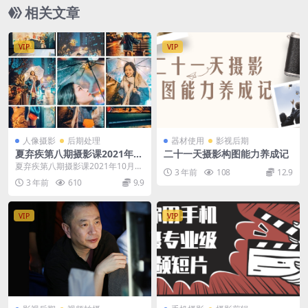
相关文章
VIP
VIP
人像摄影
后期处理
器材使用
影视后期
夏弃疾第八期摄影课2021年10
二十一天摄影构图能力养成记
月进阶班
夏弃疾第八期摄影课2021年10月进
3 年前
108
12.9
阶班 课程介绍 对于古风摄影作品来
3 年前
610
9.9
说，前期构...
VIP
VIP