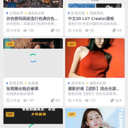
后期处理
摄影&后期
影视后期
视频调色
仿色密码高级流行色调仿色教
中文3D LUT Creator课程
程36例
仿色密码！高级流行色调仿色教程3
课程介绍 色彩对摄影作品的风格影
6例
响是很大的，合理的色彩搭配可以
3 年前
104
9.9
3 年前
90
9.9
帮我们的作品提升不...
VIP
VIP
影视后期
短视频
室内布光
摄影&后期
短视频全能必修课.
摄影好难【进阶】混合光源使
用专题课程底层原理+5种结合
短视频全能必修课
摄影好难【进阶】混合光源使用专
思路+案例实战
题课程底层原理+5种结合思路+案
3 年前
197
9.9
3 年前
137
66.9
例实战
VIP
VIP