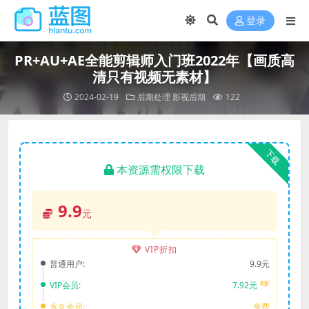
登录
PR+AU+AE全能剪辑师入门班2022年【画质高
清只有视频无素材】
2024-02-19
后期处理
影视后期
122
下载
本资源需权限下载
9.9
元
VIP折扣
普通用户:
9.9元
8折
VIP会员:
7.92元
永久会员:
免费