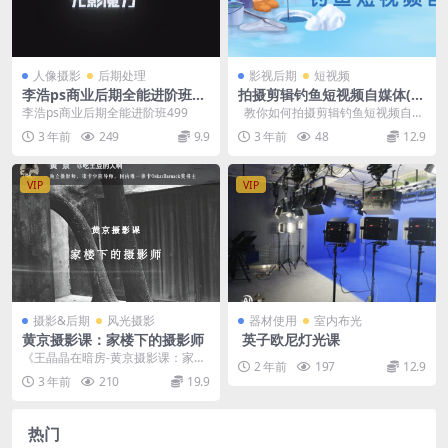
人像摄影
后期处理
影视后期
短视频
李浩ps商业后期全能进阶班49
拍摄剪辑钓鱼短视频自媒体(6
9
0课)
李浩ps商业后期全能进阶班499
教你如何拍摄剪辑钓鱼短视频自媒
体-新媒体运营 喜欢钓鱼一起的朋友
3 年前
249
9.9
3 年前
48
12.9
可...
VIP
VIP
摄影&后期
风光摄影
器材使用
室内布光
黄京摄影课：家楼下的摄影师
英子欧尼灯光课
《王晶晶在暗房-黄京摄影课：家楼
2 年前
197
12.9
下的摄影师》 王晶晶在暗房-黄京摄
3 年前
210
19.9
影课：家楼下的...
热门