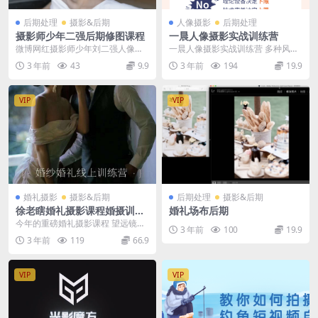
后期处理
摄影&后期
人像摄影
后期处理
摄影师少年二强后期修图课程
一晨人像摄影实战训练营
微博网红摄影师少年刘二强人像后
一晨人像摄影实战训练营 多种风
期精品课程完整 今天给大家推荐一
格，超多资源素材，从前期策划到
3 年前
43
9.9
3 年前
194
19.9
位西安知名摄影师少...
拍摄，从照片调色到精...
VIP
VIP
婚礼摄影
摄影&后期
后期处理
摄影&后期
徐老瞎婚礼摄影课程婚摄训练
婚礼场布后期
营第二期
今年的重磅婚礼摄影课程 望远镜摄
3 年前
100
19.9
影学院 徐老瞎婚摄训练营 第二期
3 年前
119
66.9
VIP
VIP