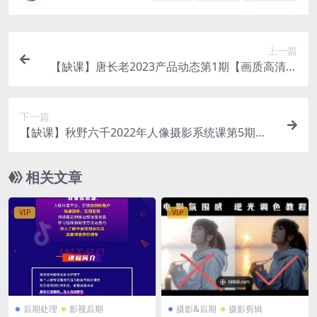
上一篇
【缺课】唐长老2023产品动态第1期【画质高清有
部分素材】
下一篇
【缺课】秋野六千2022年人像摄影系统课第5期
【画质还行只有视频】
相关文章
VIP
VIP
后期处理
影视后期
摄影&后期
摄影剪辑