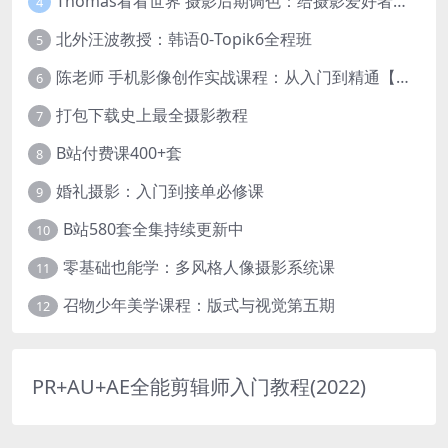
Thomas看看世界 摄影后期调色：给摄影爱好者的色彩课 网盘下载
4
北外汪波教授：韩语0-Topik6全程班
5
陈老师 手机影像创作实战课程：从入门到精通【完结】
6
打包下载史上最全摄影教程
7
B站付费课400+套
8
婚礼摄影：入门到接单必修课
9
B站580套全集持续更新中
10
零基础也能学：多风格人像摄影系统课
11
召物少年美学课程：版式与视觉第五期
12
PR+AU+AE全能剪辑师入门教程(2022)