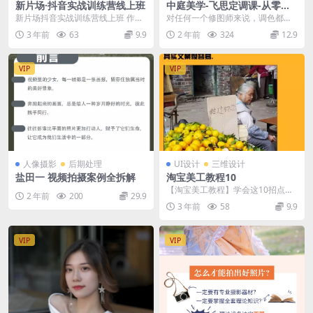
新片场·抖音实战训练营线上班
中庭美学-飞思定调课-从零开
始学调色
新片场抖音实战训练营线上班 作者
对任何一个修图师来说，调色都谈
: 游戏资源大魔王 ...
不上容易，尤其是像和小修一样没
3 年前
63
9.9
2 年前
324
12.9
有美术基础的人来说，...
VIP
VIP
人像摄影
后期处理
UI设计
三维设计
盐田一 视频拍摄案例全拆解
淘宝美工教程10
【淘宝美工教程】学会这10招点击
2 年前
200
29.9
率至少涨3倍 今天的话题主要是讲
3 年前
58
9.9
文案，也就是说你...
VIP
VIP