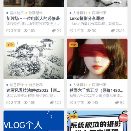
器材使用
导演思维
人像摄影
后期处理
新片场－一位电影人的必修课
Liiko摄影分享课程
课程特色 新片场学院独家引进并配
Liiko 的摄影分享课程，就像是一
以中文字幕。 独立电影制作人、摄
场精心策划的氛围感探索之旅，从
3 年前
100
9.9
1 年前
50
23.66
影师Philip...
摄影创作...
VIP
VIP
创意设计
自学教程
人像摄影
后期处理
速写风景技法解锁2023【画质
秋野六千第五期（原价1480
不错只有视频】
元）
速写风景技法解锁(感受速写魅力 拒
秋野六千2022年人像摄影系统课第
绝无效练习) 本次分享的是速写
5期
2 年前
103
12.9
3 年前
145
9.9
风...
VIP