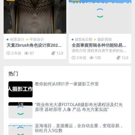
创意设计
平面设计
摄影&后期
摄影剪辑
天童Zbrush角色设计班2021
全面掌握剪辑各种功能轻易出
年【画质不错只有视频】
大片
课程介绍 课程来自唐宇老师的短视
2 年前
87
12.9
频剪辑（从入门到精通），价值19
3 年前
105
12.9
99元。来自一线...
热门
教你如何从0到1开一家摄影工作室
“商业布光大课FOTOLAB摄影布光课程涉及灯光
原理 器材原理 人像 产品 布光方案实战”
蓝海项目，直接搬运，全自动去重，变现容易，
轻松月入5位数