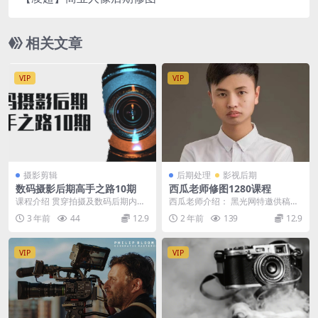
相关文章
VIP
VIP
摄影剪辑
后期处理
影视后期
数码摄影后期高手之路10期
西瓜老师修图1280课程
课程介绍 贯穿拍摄及数码后期内
西瓜老师介绍： 黑光网特邀供稿老
容，名师讲解透彻易懂。现在不管
师 儿童摄影杂志推荐优秀摄影师 人
3 年前
44
12.9
2 年前
139
12.9
你是拍摄人物像还是风...
像摄影杂志供稿...
VIP
VIP