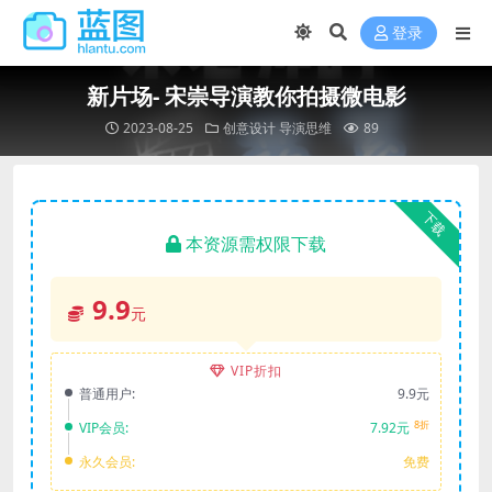
登录
新片场- 宋崇导演教你拍摄微电影
2023-08-25
创意设计
导演思维
89
下载
本资源需权限下载
9.9
元
VIP折扣
普通用户:
9.9元
8折
VIP会员:
7.92元
永久会员:
免费