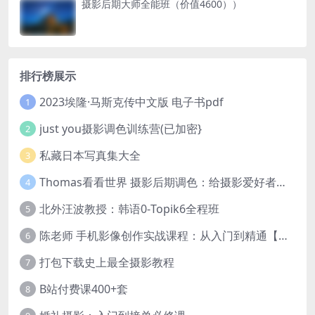
摄影后期大师全能班（价值4600））
排行榜展示
2023埃隆·马斯克传中文版 电子书pdf
1
just you摄影调色训练营(已加密}
2
私藏日本写真集大全
3
Thomas看看世界 摄影后期调色：给摄影爱好者的色彩课 网盘下载
4
北外汪波教授：韩语0-Topik6全程班
5
陈老师 手机影像创作实战课程：从入门到精通【完结】
6
打包下载史上最全摄影教程
7
B站付费课400+套
8