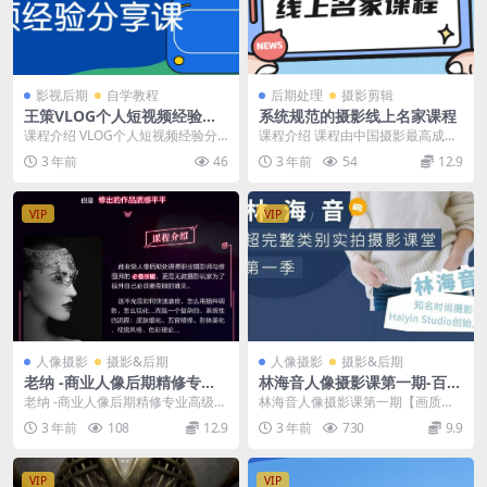
影视后期
自学教程
后期处理
摄影剪辑
王策VLOG个人短视频经验分
系统规范的摄影线上名家课程
享课
课程介绍 VLOG个人短视频经验分
课程介绍 课程由中国摄影最高成绩
享课，教你拍摄视频，从感光度、
就奖“金像奖”获得者主讲，学禅意摄
3 年前
46
3 年前
54
12.9
快门，以及前期的...
影的机会到了，...
VIP
VIP
人像摄影
摄影&后期
人像摄影
摄影&后期
老纳 -商业人像后期精修专业
林海音人像摄影课第一期-百度
高级训练营-蜂鸟微课堂
网盘
老纳 -商业人像后期精修专业高级训
林海音人像摄影课第一期【画质高
练营-蜂鸟微课堂【素材完整价值36
清】-百度云网盘下载
3 年前
108
12.9
3 年前
730
9.9
99元】 蜂...
VIP
VIP