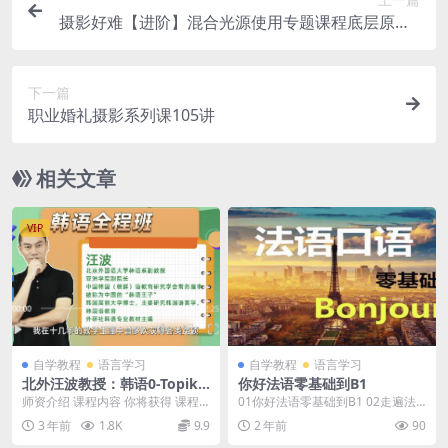
摄影好难【进阶】混合光源使用专题课程底层原理+
5种结合思路+案例实战
下一篇
​职业婚礼摄影系列课105讲
相关文章
VIP
自学教程
语言学习
自学教程
语言学习
北外汪波教授：韩语0-Topik6
你好法语零基础到B1
全程班
师资介绍 课程内容 你将获得 课程
01你好法语零基础到B1 02走遍法
亮点 课程抢先看 01 名师授课，专
国0~B2（HJ主推课程） 03简明法
3 年前
1.8K
9.9
2 年前
90
业深厚 中...
语上下...