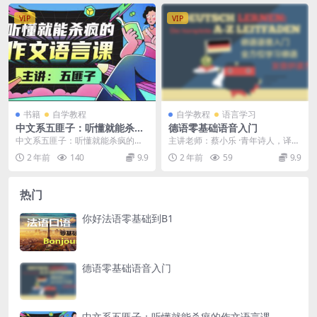
VIP
VIP
书籍
自学教程
自学教程
语言学习
中文系五匪子：听懂就能杀疯
德语零基础语音入门
的作文语言课
中文系五匪子：听懂就能杀疯的作
主讲老师：蔡小乐 ·青年诗人，译
文语言课 126.3万 已完结 · 共20课
者，德语文学硕士 ·中国人民大学德
2 年前
140
9.9
2 年前
59
9.9
时 长...
语系丶中文系 ...
热门
你好法语零基础到B1
德语零基础语音入门
中文系五匪子：听懂就能杀疯的作文语言课