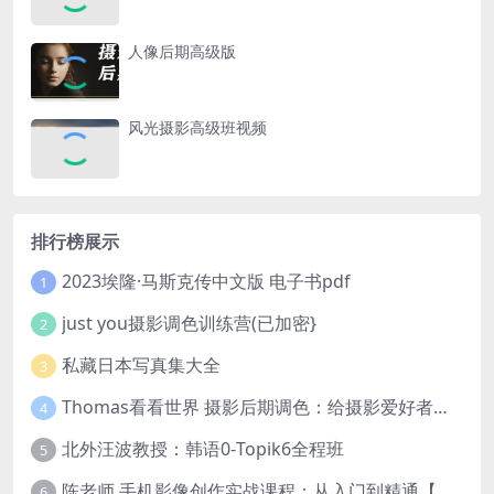
人像后期高级版
风光摄影高级班视频
排行榜展示
2023埃隆·马斯克传中文版 电子书pdf
1
just you摄影调色训练营(已加密}
2
私藏日本写真集大全
3
Thomas看看世界 摄影后期调色：给摄影爱好者的色彩课 网盘下载
4
北外汪波教授：韩语0-Topik6全程班
5
陈老师 手机影像创作实战课程：从入门到精通【完结】
6