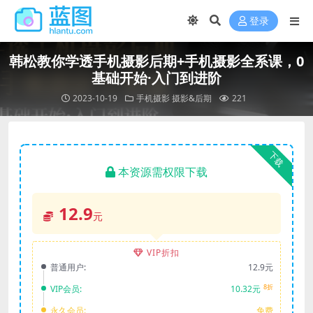
登录
韩松教你学透手机摄影后期+手机摄影全系课，0
基础开始·入门到进阶
2023-10-19
手机摄影
摄影&后期
221
下载
本资源需权限下载
12.9
元
VIP折扣
普通用户:
12.9元
8折
VIP会员:
10.32元
永久会员:
免费