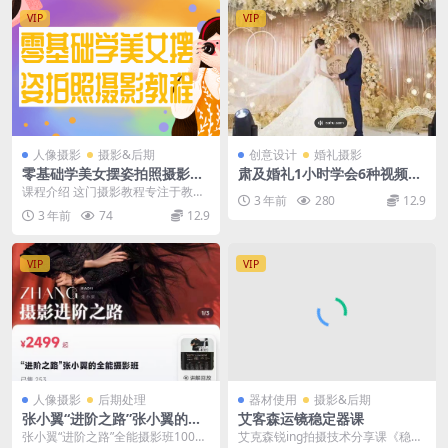
VIP
VIP
人像摄影
摄影&后期
创意设计
婚礼摄影
零基础学美女摆姿拍照摄影教
肃及婚礼1小时学会6种视频风
程
格化调色298
课程介绍 这门摄影教程专注于教授
3 年前
280
12.9
零基础者如何拍摄美女摆姿照片。
3 年前
74
12.9
学员将学习技巧和技...
VIP
VIP
人像摄影
后期处理
器材使用
摄影&后期
张小翼“进阶之路”张小翼的全
艾客森运镜稳定器课
能摄影班
张小翼“进阶之路”全能摄影班100集
艾克森锐ing拍摄技术分享课《稳定