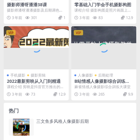
摄影师潘呀潘潘38课
零基础入门学会手机摄影构图
摄影师潘呀潘潘摄影及后期调色中
课程介绍 摄影构图是照片画面上的
文课程
布局、结构。其具体含义是运用相
3 年前
301
1
3 年前
83
12.9
机镜头的成像特征和...
VIP
VIP
手机摄影
摄影剪辑
人像摄影
后期处理
2022最新剪映从入门到精通
B站情感人像摄影综合训练大
课堂(麻雀大人)
课程介绍 剪映是抖音官方推出的一
麻雀情感人像摄影综合训练大课堂
款手机视频编辑剪辑应用。带有全
3 年前
73
12.9
3 年前
265
9.9
面的剪辑功能，支持...
热门
三文鱼多风格人像摄影后期