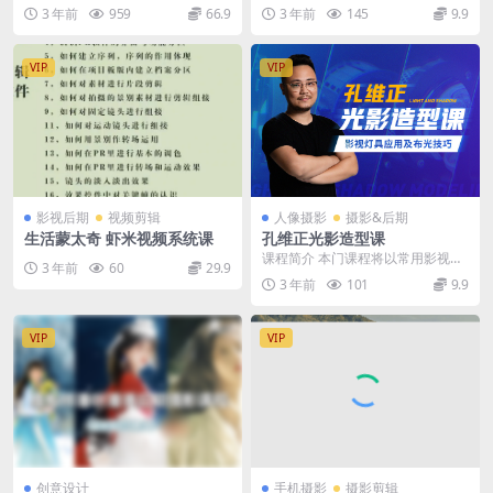
完整版内景布光 外景拍摄 婚礼跟拍
器拍摄技巧》 课程目录 1使用稳定
3 年前
959
66.9
3 年前
145
9.9
内容都有【...
器都需要做哪...
VIP
VIP
影视后期
视频剪辑
人像摄影
摄影&后期
生活蒙太奇 虾米视频系统课
孔维正光影造型课
课程简介 本门课程将以常用影视灯
3 年前
60
29.9
具为脉络，在梳理灯具特点及用途
3 年前
101
9.9
的同时，提供符合灯...
VIP
VIP
创意设计
手机摄影
摄影剪辑