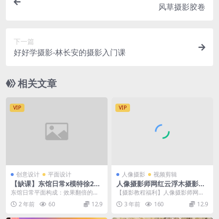
风草摄影胶卷
下一篇
好好学摄影-林长安的摄影入门课
相关文章
VIP
VIP
创意设计
平面设计
人像摄影
视频剪辑
【缺课】东馆日常x模特徐202
人像摄影师网红云浮木摄影私
3平面构成效果翻倍的设计插
教班摄影教程PS后期修图超清
东馆日常平面构成：效果翻倍的设
【摄影教程福利】人像摄影师网红
画魔法课【画质高清有部分素
教程
计 插画魔法课 【鉴赏课】美术史中
云浮木摄影私教班摄影教程PS后期
2 年前
60
12.9
3 年前
160
12.9
材】
的“点线面大师”...
修图超清教程 人像...