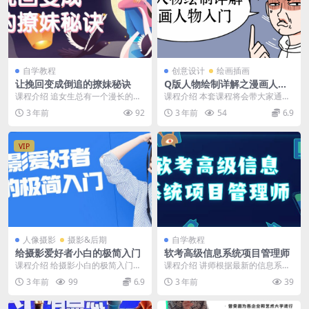
自学教程
创意设计
绘画插画
让挽回变成倒追的撩妹秘诀
Q版人物绘制详解之漫画人物
入门
课程介绍 追女生总有一个漫长的过
课程介绍 本套课程将会带大家通过
程，很多人在这期间会认为追女生
实例学习Q版动漫人物插画的画
3 年前
92
3 年前
54
6.9
是非常痛苦的，付出...
法，通过实例讲解以及...
VIP
人像摄影
摄影&后期
自学教程
给摄影爱好者小白的极简入门
软考高级信息系统项目管理师
课程介绍 给摄影小白的极简入门，
课程介绍 讲师根据最新的信息系统
通过减少一些不必要的元素，保留
项目管理师考试动态，对考试中所
3 年前
99
6.9
3 年前
39
那些关键的构图要素...
有知识点进行了归类...