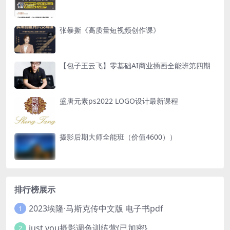
张暴撕《高质量短视频创作课》
【包子王云飞】零基础AI商业插画全能班第四期
盛唐元素ps2022 LOGO设计最新课程
摄影后期大师全能班（价值4600））
排行榜展示
2023埃隆·马斯克传中文版 电子书pdf
1
just you摄影调色训练营(已加密}
2