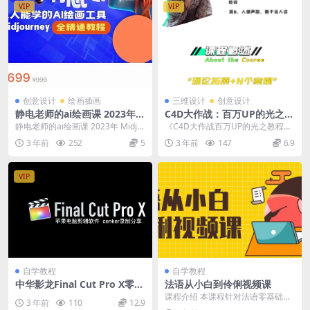
VIP
VIP
创意设计
绘画插画
三维设计
创意设计
静电老师的ai绘画课 2023年
C4D大作战：百万UP的光之教
Midjourney
程
静电老师的ai绘画课 2023年 Midjo
《C4D大作战百万UP的光之教程》
urney 静电老师ai(Midjo...
从头开始完整的学完一套C4D 终极
3 年前
252
5
3 年前
147
6.9
系统课 此套...
VIP
自学教程
自学教程
中华影龙Final Cut Pro X零基
法语从小白到伶俐视频课
础入门指南
课程介绍 本课程针对法语零基础学
3 年前
110
12.9
员开设，旨在短时间内培养学生的