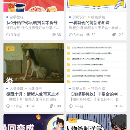
自学教程
创意设计
绘画插画
从0开始带你玩转抖音零食号
一看就会的萌新彩铅课
课程介绍 什么是抖音好物分享？简
课程介绍 课程来自于 B站一看就会
单来说就是通过抖音短视频分享产
的萌新彩铅课 星云画画 来自星云画
3 年前
38
3 年前
52
12.9
品。网友看到视频，...
画的长风老师...
VIP
人像摄影
后期处理
影视后期
特效合成
微醺十月：情绪人像写真之术
【扣绿幕特效】非常全的4063
套视频特效素材分享
微醺十月” 情绪人像写真的独特价
【扣绿幕特效】非常全的4063套视
值在于其对情感表达的细腻捕捉和
频特效素材分享 玩这方面的兄弟可
12 月前
64
6.89
3 年前
42
对艺术风格的...
以存一份，素材...
VIP