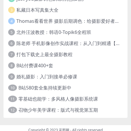
私藏日本写真集大全
3
Thomas看看世界 摄影后期调色：给摄影爱好者的色彩课 网盘下载
4
北外汪波教授：韩语0-Topik6全程班
5
陈老师 手机影像创作实战课程：从入门到精通【完结】
6
打包下载史上最全摄影教程
7
B站付费课400+套
8
婚礼摄影：入门到接单必修课
9
B站580套全集持续更新中
10
零基础也能学：多风格人像摄影系统课
11
召物少年美学课程：版式与视觉第五期
12
Copyright © 2023
蓝图网
- All rights reserved