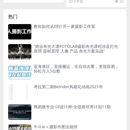
3 年前
32
基础法语听说读写能...
热门
教你如何从0到1开一家摄影工作室
“商业布光大课FOTOLAB摄影布光课程涉及灯光
原理 器材原理 人像 产品 布光方案实战”
蓝海项目，直接搬运，全自动去重，变现容易，
轻松月入5位数
考拉第二期Belnder风格化动画2021年
网易微专业-UI设计师-全链路培养计划11期
牛斗ai＋摄影作图全能班