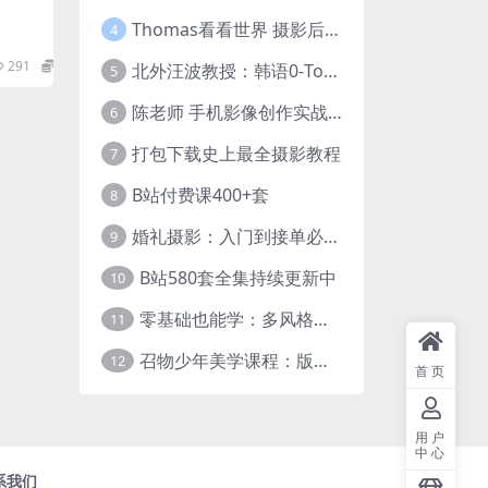
Thomas看看世界 摄影后期调色：给摄影爱好者的色彩课 网盘下载
4
291
9.9
北外汪波教授：韩语0-Topik6全程班
5
陈老师 手机影像创作实战课程：从入门到精通【完结】
6
打包下载史上最全摄影教程
7
B站付费课400+套
8
婚礼摄影：入门到接单必修课
9
B站580套全集持续更新中
10
零基础也能学：多风格人像摄影系统课
11
召物少年美学课程：版式与视觉第五期
12
首页
用户
中心
系我们