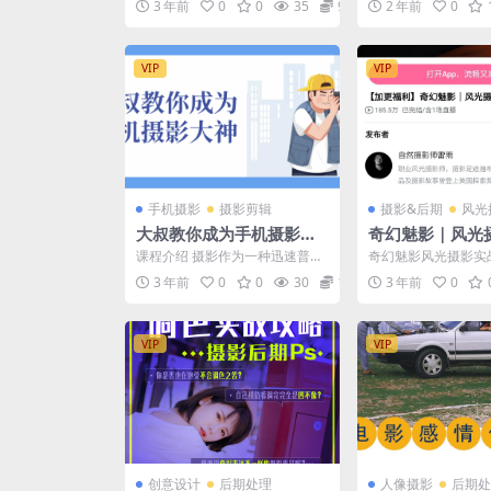
3 年前
0
0
35
9.9
2 年前
0
VIP
VIP
手机摄影
摄影剪辑
摄影&后期
风光
大叔教你成为手机摄影大
奇幻魅影｜风光
神
课程
课程介绍 摄影作为一种迅速普及
奇幻魅影风光摄影实
的兴趣爱好，它不仅是一种简单
3 年前
0
0
30
12.9
3 年前
0
的休闲和娱乐，重要的是...
VIP
VIP
创意设计
后期处理
人像摄影
后期处