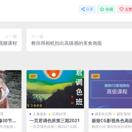
分享
收藏
点赞
上一篇
下一篇
影视频课程
教你用相机拍出高级感的美食画面
VIP
VIP
理
人像摄影
后期处理
摄影&后期
摄影剪辑
30节含
一页君调色班第三期2021
极致CG影视角色高
课）
0节含配套素
一页君调色班第三期2021后期处
教程介绍 课程有效的将
理
贯穿其中，涉及zbrush