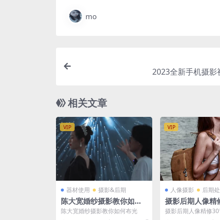
mo
2023全新手机摄
相关文章
VIP
VIP
器材使用
摄影&后期
人像摄影
后期处
陈大宽婚纱摄影教你如何
摄影后期人像精修
布光
配套素材（精品
陈大宽婚纱摄影教你如何布光
摄影后期人像精修3
材（精品课）