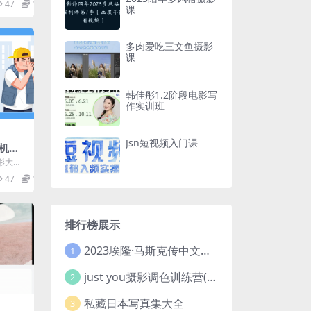
47
12.9
课
多肉爱吃三文鱼摄影
课
韩佳彤1.2阶段电影写
作实训班
Jsn短视频入门课
机摄
影大神4
及的兴
47
12.9
排行榜展示
2023埃隆·马斯克传中文版 电子书pdf
1
just you摄影调色训练营(已加密}
2
私藏日本写真集大全
3