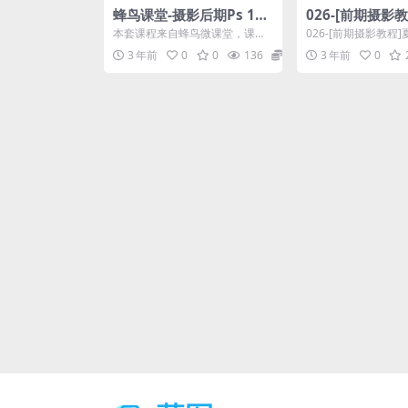
蜂鸟课堂-摄影后期Ps 16
026-[前期摄影
种调色风格任你选
老头头电影感情
本套课程来自蜂鸟微课堂，课程
026-[前期摄影教程
统网络课程
由蜂鸟摄影微课堂提供 摄影后期
电影感情侣婚纱系统
3 年前
0
0
136
12.9
3 年前
0
Ps 16种调色风格任...