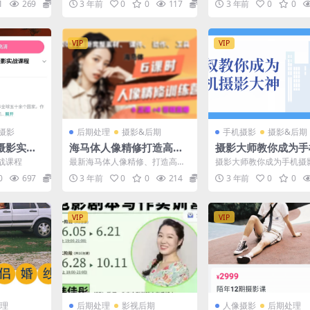
1
269
12.9
3 年前
0
0
117
9.9
3 年前
0
0
程，操作心得和经验...
VIP
VIP
摄影
后期处理
摄影&后期
手机摄影
摄影&后期
摄影实战
海马体人像精修打造高级
摄影大师教你成为手
人像大片
影大神48课
战课程
最新海马体人像精修、打造高级
摄影大师教你成为手机摄
人像大片【完整素材课件6+4共1
8课 摄影作为一种迅速普
0
697
9.9
3 年前
0
0
214
9.9
3 年前
0
0
0课】价值399 0...
趣爱好，它不仅是一种...
VIP
VIP
理
后期处理
影视后期
人像摄影
后期处理