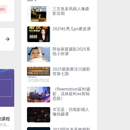
三文鱼多风格人像摄
(
0
)
影后期
2025杜秀儿ps磨皮课
阿金家庭摄影2025系
统小班课
2025最新蔡汶川摄影
营第七期
《flowmotion延时摄
影，流体延时ae剪辑
思路》
岑宝蓝：仿电影感人
像拍摄课
级课程
制作流程
2023陌年多风格摄影
建模流