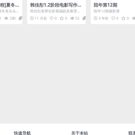
教程]夏冬
韩佳彤1.2阶段电影写作实
陌年第12期
侣婚纱系
训班
]夏冬老头头
韩佳彤老师在影视编剧及教育领
陌年12期摄影课
网络课程
域成绩斐然。她拥有中央戏剧学
2
280
6.9
11 月前
0
0
52
12.6
3 年前
0
0
院电影电视系影视编导专业...
快速导航
关于本站
联