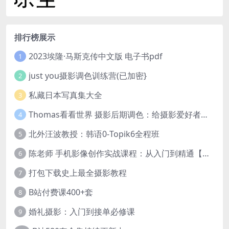
排行榜展示
2023埃隆·马斯克传中文版 电子书pdf
1
just you摄影调色训练营(已加密}
2
私藏日本写真集大全
3
Thomas看看世界 摄影后期调色：给摄影爱好者的色彩课 网盘下载
4
北外汪波教授：韩语0-Topik6全程班
5
陈老师 手机影像创作实战课程：从入门到精通【完结】
6
打包下载史上最全摄影教程
7
B站付费课400+套
8
婚礼摄影：入门到接单必修课
9