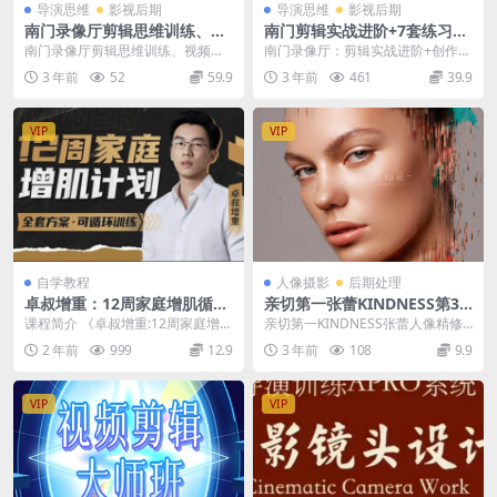
导演思维
影视后期
导演思维
影视后期
南门录像厅剪辑思维训练、视
南门剪辑实战进阶+7套练习素
频研究中心高清无秘
材+拓展资源包（53集）
南门录像厅剪辑思维训练、视频研
南门录像厅：剪辑实战进阶+创作思
究中心高清无秘
维课价值499元 本套课程来自南门
3 年前
52
59.9
3 年前
461
39.9
录像厅：剪辑实...
VIP
VIP
自学教程
人像摄影
后期处理
卓叔增重：12周家庭增肌循环
亲切第一张蕾KINDNESS第36
计划
期人像精修教程
课程简介 《卓叔增重:12周家庭增肌
亲切第一KINDNESS张蕾人像精修
循环计划课程》全套方案可循环训
教程，画质高清有素材。本视频教
2 年前
999
12.9
3 年前
108
9.9
练58期课程视...
程是关于亲切第...
VIP
VIP