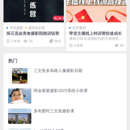
手机摄影
摄影&后期
自学教程
烁石流金美食摄影陪跑训练营
带货主播线上特训营快速成长
课程介绍 在这股时代的大浪潮里，
3 年前
35
66.9
既有大品牌也有小商家，有薇娅、
3 年前
39
李佳琦、罗永浩、辛...
热门
三文鱼多风格人像摄影后期
阿金家庭摄影2025系统小班课
多肉爱吃三文鱼摄影课