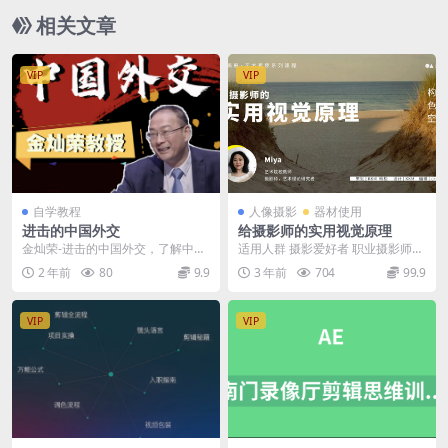
相关文章
VIP
VIP
自学教程
人像摄影
器材使用
进击的中国外交
给摄影师的实用视觉原理
金灿荣-进击的中国外交，了解中国
适用人群 摄影爱好者 职业摄影师
外交的发展史~ 01集：复盘建国70
艺术爱好者 瓶颈创作者
2 年前
80
9.9
3 年前
704
99.9
年，国家间政...
VIP
VIP