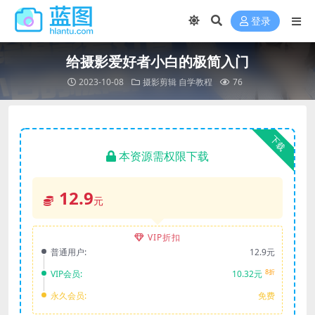
登录
给摄影爱好者小白的极简入门
2023-10-08
摄影剪辑
自学教程
76
下载
本资源需权限下载
12.9
元
VIP折扣
普通用户:
12.9元
8折
VIP会员:
10.32元
永久会员:
免费