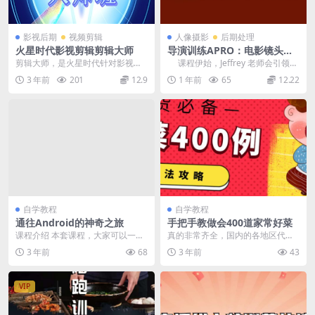
影视后期
视频剪辑
人像摄影
后期处理
火星时代影视剪辑剪辑大师
导演训练APRO：电影镜头设
计训练Jeffey辐射星球学院
剪辑大师，是火星时代针对影视剪
课程伊始，Jeffrey 老师会引领学
辑师岗位设置的长期就业实训课
员们深入探究镜头设计的理论根
3 年前
201
12.9
1 年前
65
12.22
程。有同学想知道“学剪...
基。...
自学教程
自学教程
通往Android的神奇之旅
手把手教做会400道家常好菜
课程介绍 本套课程，大家可以一路
真的非常齐全，国内的各地区代表
学习基本控件，高级控件，网络，
菜，以及早餐煲汤什么的都有 哪怕
3 年前
68
3 年前
43
自定义View地图...
是从来没有做过菜的...
VIP