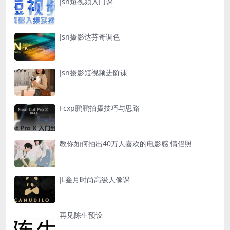
Jsn短视频入门课
Jsn摄影达芬奇调色
Jsn摄影短视频进阶课
Fcxp鹏鹏拍摄技巧与思路
教你如何拍出40万人喜欢的电影感 情侣照
JL叁月时尚高级人像课
再见陈生预设