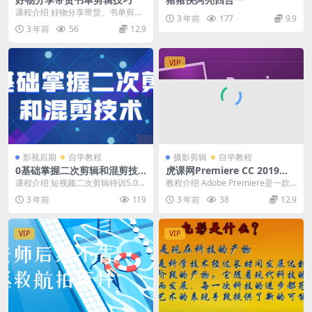
课程介绍 好物分享带货、书单剪
3 年前
177
9.9
辑，适用人群：适用新手小白，适
3 年前
56
12.9
用于18岁-60岁健...
VIP
影视后期
自学教程
摄影剪辑
自学教程
0基础掌握二次剪辑和混剪技
虎课网Premiere CC 2019教
术
程
课程介绍 短视频二次剪辑特训5.0系
教程介绍 Adobe Premiere是一款
列课程，课程价值1280元！0基础
常用的视频编辑软件，由Adobe公
3 年前
119
3 年前
38
12.9
掌握短视频...
司...
VIP
VIP