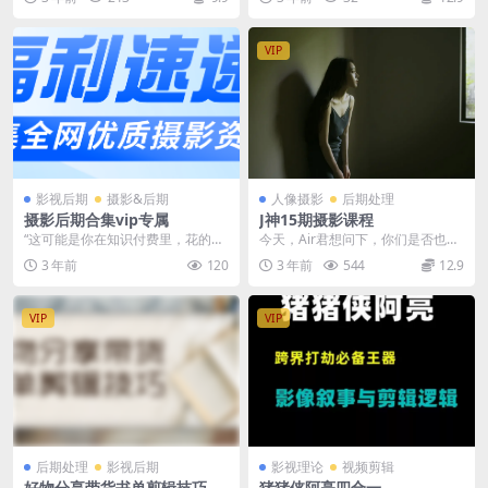
全面掌握自然光及常亮...
为案例，力图用超短...
VIP
影视后期
摄影&后期
人像摄影
后期处理
摄影后期合集vip专属
J神15期摄影课程
“这可能是你在知识付费里，花的最
今天，Air君想问下，你们是否也有
后一笔钱” 【性价比之最】部分资源
过这种经历？ 到处求预设，成天靠
3 年前
120
3 年前
544
12.9
列表，汇聚全网...
滤镜拯救图片？...
VIP
VIP
后期处理
影视后期
影视理论
视频剪辑
好物分享带货书单剪辑技巧
猪猪侠阿亮四合一