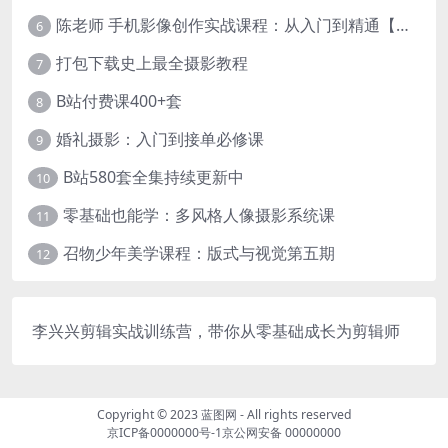
陈老师 手机影像创作实战课程：从入门到精通【完结】
6
打包下载史上最全摄影教程
7
B站付费课400+套
8
婚礼摄影：入门到接单必修课
9
B站580套全集持续更新中
10
零基础也能学：多风格人像摄影系统课
11
召物少年美学课程：版式与视觉第五期
12
李兴兴剪辑实战训练营，带你从零基础成长为剪辑师
Copyright © 2023
蓝图网
- All rights reserved
京ICP备0000000号-1
京公网安备 00000000