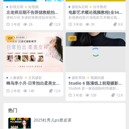
影视后期
短视频
摄影&后期
自学教程
左老师后期不告辞拯救航拍废
电影艺术概论视频教程(全34
片
讲) 周斌主讲 复旦大学
课程介绍 本课程将教授如何使用后
影视教程新片场电影艺术概论视频
期制作技术，拯救那些因光线、
教程(全34讲) 周斌主讲 复旦大学
3 年前
26
12.9
3 年前
39
9.9
风、摄影师错误等原因...
VIP
VIP
人像摄影
古风摄影
摄影剪辑
视频拍摄
蜂鸟李小月-日常拍出柔美女
Studio 6 陈漫线上前期摄影基
神-前后期摄影教程
础入门课
Studio6 是一家由国际时尚摄影
2 年前
149
12.9
师 陈漫 创办的致力于为中国与国际
3 年前
526
12.9
客户提供全...
热门
2025杜秀儿ps磨皮课