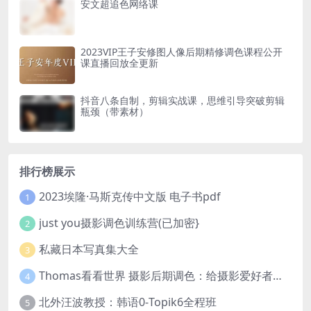
安文超追色网络课
2023VIP王子安修图人像后期精修调色课程公开
课直播回放全更新
抖音八条自制，剪辑实战课，思维引导突破剪辑
瓶颈（带素材）
排行榜展示
2023埃隆·马斯克传中文版 电子书pdf
1
just you摄影调色训练营(已加密}
2
私藏日本写真集大全
3
Thomas看看世界 摄影后期调色：给摄影爱好者的色彩课 网盘下载
4
北外汪波教授：韩语0-Topik6全程班
5