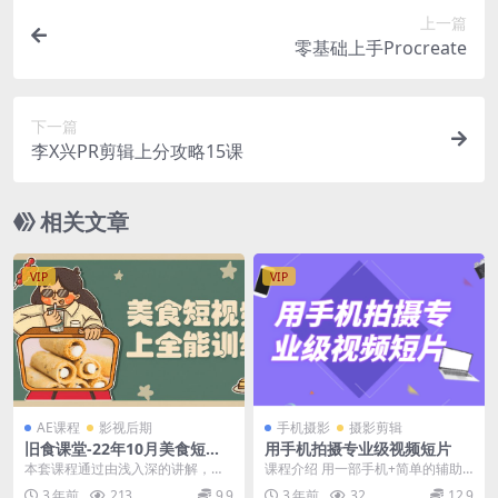
上一篇
零基础上手Procreate
下一篇
李X兴PR剪辑上分攻略15课
相关文章
VIP
VIP
AE课程
影视后期
手机摄影
摄影剪辑
旧食课堂-22年10月美食短视
用手机拍摄专业级视频短片
频线上课
本套课程通过由浅入深的讲解，可
课程介绍 用一部手机+简单的辅助
以让你快速入门美食短视频拍摄，
器材，以一部微型记录短片的拍摄
3 年前
213
9.9
3 年前
32
12.9