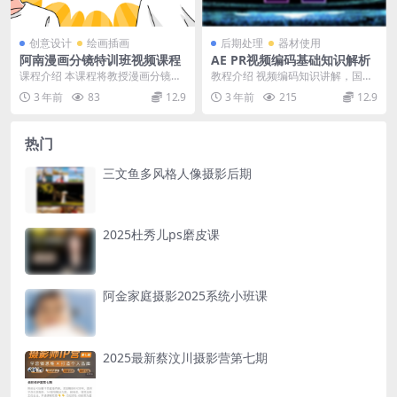
创意设计
绘画插画
后期处理
器材使用
阿南漫画分镜特训班视频课程
AE PR视频编码基础知识解析
课程介绍 本课程将教授漫画分镜的
教程介绍 视频编码知识讲解，国内
基本原理和技巧，从构思到落笔，
很多AE CG资源大部分是国外教
3 年前
83
12.9
3 年前
215
12.9
让你学会如何将故事...
程，本套课程已经...
热门
三文鱼多风格人像摄影后期
2025杜秀儿ps磨皮课
阿金家庭摄影2025系统小班课
2025最新蔡汶川摄影营第七期