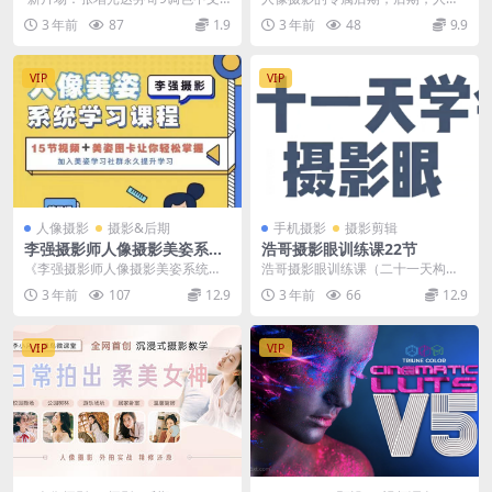
教程1080P（32集全集）+素材百度
摄影
3 年前
87
1.9
3 年前
48
9.9
云盘 &n...
VIP
VIP
人像摄影
摄影&后期
手机摄影
摄影剪辑
李强摄影师人像摄影美姿系统
浩哥摄影眼训练课22节
学习课
《李强摄影师人像摄影美姿系统学
浩哥摄影眼训练课（二十一天构图
习课》共计17节课，已完结，各种
能力养成记） 浩哥摄影眼训练课
3 年前
107
12.9
3 年前
66
12.9
摆姿都有，现场实操...
（二十一天构图能力养...
VIP
VIP