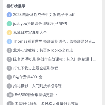
排行榜展示
2023埃隆·马斯克传中文版 电子书pdf
1
just you摄影调色训练营(已加密}
2
私藏日本写真集大全
3
Thomas看看世界 摄影后期调色：给摄影爱好者的色彩课 网盘下载
4
北外汪波教授：韩语0-Topik6全程班
5
陈老师 手机影像创作实战课程：从入门到精通【完结】
6
打包下载史上最全摄影教程
7
B站付费课400+套
8
婚礼摄影：入门到接单必修课
9
B站580套全集持续更新中
10
零基础也能学：多风格人像摄影系统课
11