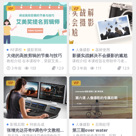
VIP
VIP
AE课程
摄影剪辑
人像摄影
器材使用
大佬的高效剪辑的节奏与技巧
影摄实战解决不会摄影的尴尬
教程介绍 在本课程中，荣获艾美奖
课程介绍 本课程旨在帮助学习者解
提名的《周六夜现场》剪辑师Ada
决不懂摄影的问题，通过实战演练
3 年前
103
12.9
3 年前
111
12.9
m Epstei...
和案例分析来提高学...
VIP
VIP
影视后期
特效合成
人像摄影
后期处理
张增光达芬奇9调色中文教程1
第三期over water
080P
新片场：张增光达芬奇9调色中文
人像摄影的专属后期，后期，人像