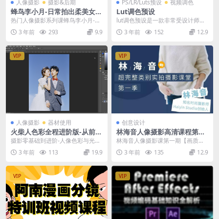
人像摄影
摄影&后期
PS/LR/Luts预设
视频调色
蜂鸟李小月-日常拍出柔美女
Lut调色预设
神-前后期摄影教程
热门人像摄影系列课蜂鸟李小月-日
lut调色预设是一款非常受设计师喜
常拍出柔美女神-前后期摄影教程 精
欢的后期调色预设，通过使用LUT
3 年前
293
9.9
3 年前
152
12.9
心挑选时下热门...
可以迅速达到很...
VIP
VIP
人像摄影
器材使用
创意设计
火柴人色彩全程进阶版-从前期
林海音人像摄影高清课程第一
到后期解构色彩美学
期
摄影零基础到进阶-人像色彩与光线
林海音人像摄影课第一期【画质高
系列课 适合人群 1、有一定摄影基
清】 51自学联盟分享林海音人像摄
3 年前
113
19.9
3 年前
135
12.9
础想要提高的摄...
影课第一期【画质...
VIP
VIP