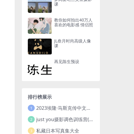
课
教你如何拍出40万人
喜欢的电影感 情侣照
JL叁月时尚高级人像
课
再见陈生预设
排行榜展示
2023埃隆·马斯克传中文版 电子书pdf
1
just you摄影调色训练营(已加密}
2
私藏日本写真集大全
3