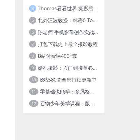
Thomas看看世界 摄影后期调色：给摄影爱好者的色彩课 网盘下载
4
北外汪波教授：韩语0-Topik6全程班
5
陈老师 手机影像创作实战课程：从入门到精通【完结】
6
打包下载史上最全摄影教程
7
B站付费课400+套
8
婚礼摄影：入门到接单必修课
9
B站580套全集持续更新中
10
零基础也能学：多风格人像摄影系统课
11
召物少年美学课程：版式与视觉第五期
12