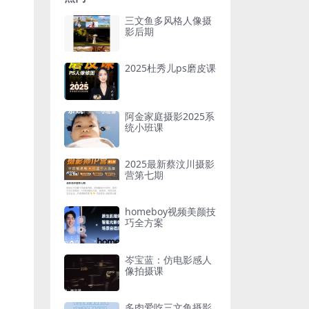
三文鱼多风格人像摄
影后期
2025杜秀儿ps磨皮课
阿金家庭摄影2025系
统小班课
2025最新蔡汶川摄影
营第七期
homeboy视频美颜技
巧全方案
岑宝蓝：仿电影感人
像拍摄课
多肉爱吃三文鱼摄影