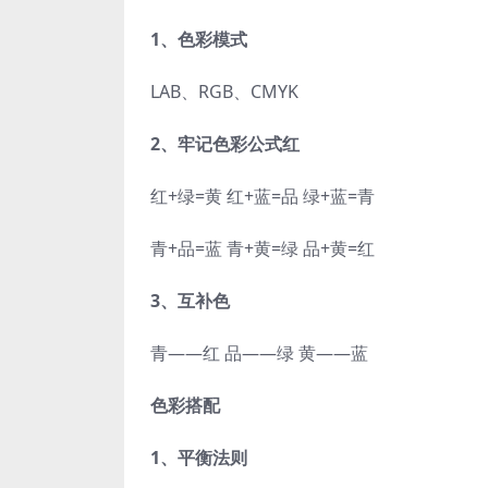
1、色彩模式
LAB、RGB、CMYK
2、牢记色彩公式红
红+绿=黄 红+蓝=品 绿+蓝=青
青+品=蓝 青+黄=绿 品+黄=红
3、互补色
青——红 品——绿 黄——蓝
色彩搭配
1、平衡法则