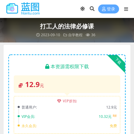
登录
打工人的法律必修课
2023-09-10
自学教程
36
下载
本资源需权限下载
12.9
元
VIP折扣
普通用户:
12.9元
8折
VIP会员:
10.32元
永久会员:
免费