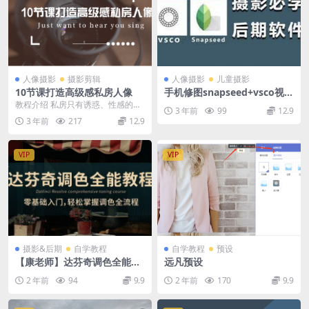
人像摄影
摄影剪辑
人像摄影
儿童摄影
10节课打造高级感私房人像
手机修图snapseed+vsco视频
教程
教程介绍 私房只有诱惑、性感的题
3 年前
99
12.9
材吗？你还知道其他的私房题材
3 年前
217
12.9
吗？怎么根据模特的特...
VIP
VIP
摄影&后期
自学教程
自学教程
预设
【康老师】达芬奇调色全能教
远凡预设
程
2 年前
94
9.9
2 年前
170
9.9