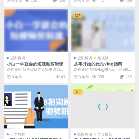
3 年前
228
12.9
3 年前
112
12.9
的范畴。从现代传播...
程。灰度蒙版堪称风...
VIP
摄影剪辑
摄影剪辑
短视频
小白一学就会的短视频剪辑课
从零开始的旅拍vlog指南
课程介绍 解决你日常剪辑重遇到的
课程介绍 想拍vlog却无从下手?想提
常见问题解决方法，首先从剪映基
高vlog质量却一筹莫展?不知各种拍
3 年前
43
3 年前
335
12.9
础操作开始讲起，其...
摄剪辑...
VIP
自学教程
摄影剪辑
美食摄影