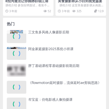
8招沟通法让你驰骋职场江湖
美食摄影师从小白到视觉盛宴
课程介绍 参加应聘面试，着装不得
课程介绍 这堂美食摄影课从画面
体，错失应聘机会？出席各种场
的设计开始，带领各位使用一台简
3 年前
52
3 年前
325
12.9
合，搭配出洋相，衣着...
单的相...
热门
三文鱼多风格人像摄影后期
阿金家庭摄影2025系统小班课
胖丁基础课程零基础摄影前期后期
《flowmotion延时摄影，流体延时ae剪辑思路》
岑宝蓝：仿电影感人像拍摄课