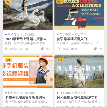
VIP
VIP
后期处理
婚礼摄影
自学教程
语言学习
2023最新线上课婚礼摄像从零
德语零基础语音入门
到一前期拍摄团队内训大师课
国内一流的婚礼摄制团队的教学视
主讲老师：蔡小乐 ·青年诗人，译
频 不管你是刚入行 还是行业大佬
者，德语文学硕士 ·中国人民大学德
3 年前
241
39.9
2 年前
59
9.9
相信本套教程对于...
语系丶中文系 ...
VIP
VIP
摄影剪辑
视频剪辑
摄影剪辑
风光摄影
必修手机服装摄影视频课程
风光摄影后期领域高阶技术
课程介绍 服装摄影首先是摄影的一
课程介绍 携手打造一套对灰度蒙版
个门类，服装摄影是属于实用商业
调色原理及实践的系统技术实战课