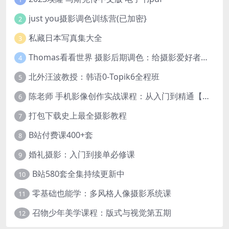
just you摄影调色训练营(已加密}
2
私藏日本写真集大全
3
Thomas看看世界 摄影后期调色：给摄影爱好者的色彩课 网盘下载
4
北外汪波教授：韩语0-Topik6全程班
5
陈老师 手机影像创作实战课程：从入门到精通【完结】
6
打包下载史上最全摄影教程
7
B站付费课400+套
8
婚礼摄影：入门到接单必修课
9
B站580套全集持续更新中
10
零基础也能学：多风格人像摄影系统课
11
召物少年美学课程：版式与视觉第五期
12