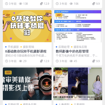
主讲，是原画册工作室出品的手机
版思维+实操零基础学
3 年前
138
12.9
3 年前
106
9.9
摄影全套系统课程，...
VIP
VIP
手机摄影
摄影剪辑
后期处理
摄影&后期
0基础教你玩转手机摄影课程
数码影像中的色彩管理
课程介绍 0基础教你玩转手机摄
千变万化的色彩不易被驾驭，于是
影，67节课手把手实操讲解，好学
色彩管理这个词越来越被大家热
3 年前
29
12.9
3 年前
45
9.9
易懂，非常适合喜爱...
议。 拍摄的色彩失真、...
VIP
VIP
后期处理
摄影&后期
人像摄影
儿童摄影