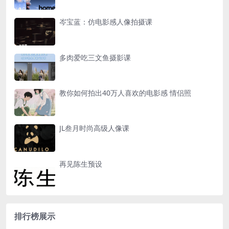
岑宝蓝：仿电影感人像拍摄课
多肉爱吃三文鱼摄影课
教你如何拍出40万人喜欢的电影感 情侣照
JL叁月时尚高级人像课
再见陈生预设
排行榜展示