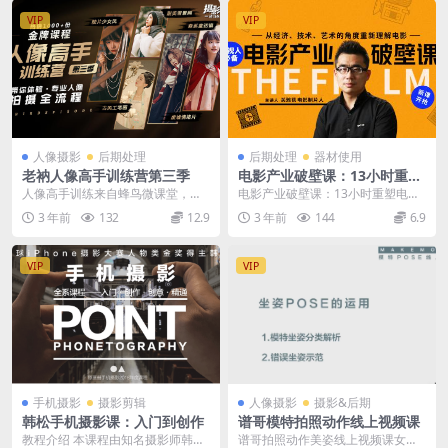
VIP
VIP
人像摄影
后期处理
后期处理
器材使用
老衲人像高手训练营第三季
电影产业破壁课：13小时重塑
电影世界观
人像高手训练来自蜂鸟微课堂，蜂
电影产业破壁课：13小时重塑电影
鸟摄影 纪录片式摄影教学，真人模
世界观
3 年前
132
12.9
3 年前
144
6.9
特、外部场景、实地...
VIP
VIP
手机摄影
摄影剪辑
人像摄影
摄影&后期
韩松手机摄影课：入门到创作
谱哥模特拍照动作线上视频课
教程介绍 本课程由知名摄影师韩松
谱哥拍照动作美姿线上视频课女生