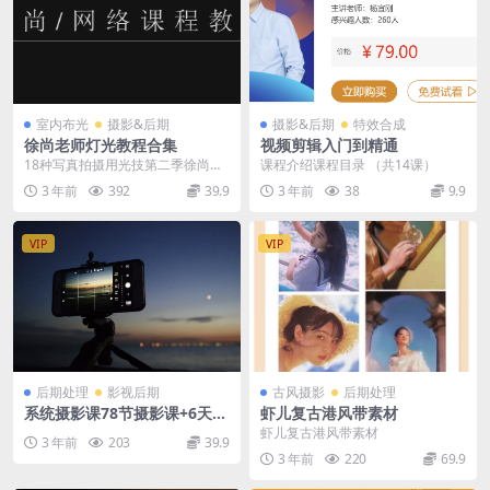
室内布光
摄影&后期
摄影&后期
特效合成
徐尚老师灯光教程合集
视频剪辑入门到精通
18种写真拍摄用光技第二季徐尚网
课程介绍课程目录 （共14课）
络课程 徐尚老师第一季精剪版打光
3 年前
392
39.9
3 年前
38
9.9
课程 ├── 第...
VIP
VIP
后期处理
影视后期
古风摄影
后期处理
系统摄影课78节摄影课+6天摄
虾儿复古港风带素材
影训练营+手机摄影后期抖音
虾儿复古港风带素材
3 年前
203
39.9
同款
3 年前
220
69.9