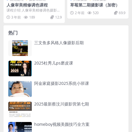
人像审美精修调色课程
草莓第二期摄影课（加密）
课程介绍 人像审美精修调色摄影线
2 年前
520
69.9
上课程，通过专业导师讲解，深入
3 年前
189
12.9
探讨人像摄影审美理...
热门
三文鱼多风格人像摄影后期
2025杜秀儿ps磨皮课
阿金家庭摄影2025系统小班课
2025最新蔡汶川摄影营第七期
homeboy视频美颜技巧全方案