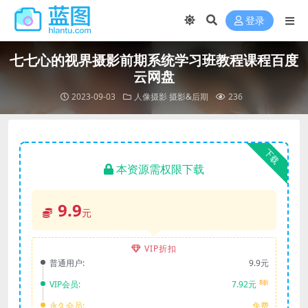
登录
七七心的视界摄影前期系统学习班教程课程百度
云网盘
2023-09-03
人像摄影
摄影&后期
236
下载
本资源需权限下载
9.9
元
VIP折扣
普通用户:
9.9元
8折
VIP会员:
7.92元
永久会员:
免费