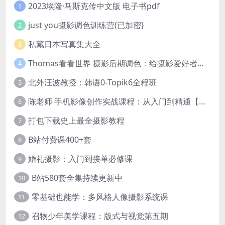
2023埃隆·马斯克传中文版 电子书pdf
1
just you摄影调色训练营(已加密}
2
私藏日本写真集大全
3
Thomas看看世界 摄影后期调色：给摄影爱好者的色彩课 网盘下载
4
北外汪波教授：韩语0-Topik6全程班
5
陈老师 手机影像创作实战课程：从入门到精通【完结】
6
打包下载史上最全摄影教程
7
B站付费课400+套
8
婚礼摄影：入门到接单必修课
9
B站580套全集持续更新中
10
零基础也能学：多风格人像摄影系统课
11
召物少年美学课程：版式与视觉第五期
12