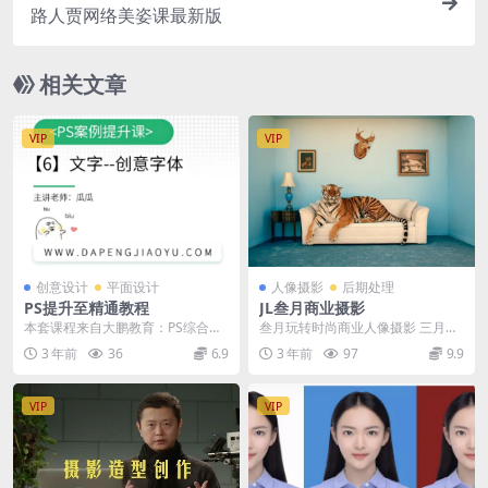
路人贾网络美姿课最新版
相关文章
VIP
VIP
创意设计
平面设计
人像摄影
后期处理
PS提升至精通教程
JL叁月商业摄影
本套课程来自大鹏教育：PS综合案
叁月玩转时尚商业人像摄影 三月风
例提升课，由校草老师主讲，课程
格课 ├── 基础/ │ ├── 第二节 LR
3 年前
36
6.9
3 年前
97
9.9
安排由易到难，讲解...
使...
VIP
VIP