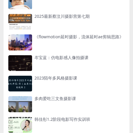
2025最新蔡汶川摄影营第七期
《flowmotion延时摄影，流体延时ae剪辑思路》
岑宝蓝：仿电影感人像拍摄课
2023陌年多风格摄影课
多肉爱吃三文鱼摄影课
韩佳彤1.2阶段电影写作实训班