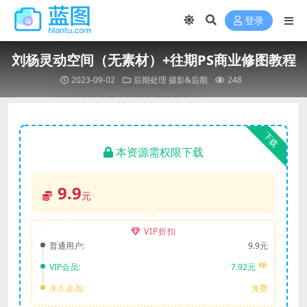
登录
刘杨灵动空间（无素材）+往期PS商业修图教程
2023-09-02
后期处理
摄影&后期
248
下载
本资源需权限下载
9.9
元
VIP折扣
普通用户:
9.9元
8折
VIP会员:
7.92元
永久会员:
免费