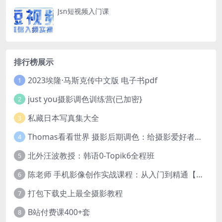
Jsn短视频入门课
排行榜展示
2023埃隆·马斯克传中文版 电子书pdf
1
just you摄影调色训练营(已加密}
2
私藏日本写真集大全
3
Thomas看看世界 摄影后期调色：给摄影爱好者的色彩课 网盘下载
4
北外汪波教授：韩语0-Topik6全程班
5
陈老师 手机影像创作实战课程：从入门到精通【完结】
6
打包下载史上最全摄影教程
7
B站付费课400+套
8