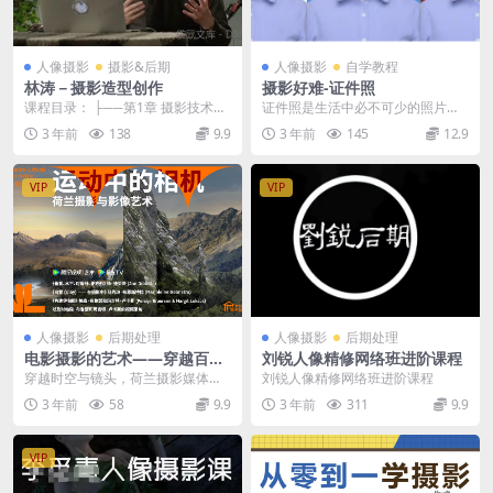
人像摄影
摄影&后期
人像摄影
自学教程
林涛－摄影造型创作
摄影好难-证件照
课程目录： ├──第1章 摄影技术基
证件照是生活中必不可少的照片。
础 | ├──01快门（上）.mov ...
那么我们能不能在家快速给自己拍
3 年前
138
9.9
3 年前
145
12.9
张证件照？其实不难。...
VIP
VIP
人像摄影
后期处理
人像摄影
后期处理
电影摄影的艺术——穿越百年
刘锐人像精修网络班进阶课程
电影之旅
穿越时空与镜头，荷兰摄影媒体艺
刘锐人像精修网络班进阶课程
术的表达之旅 在全球视觉艺术的广
3 年前
58
9.9
3 年前
311
9.9
袤领域中，荷兰的摄...
VIP