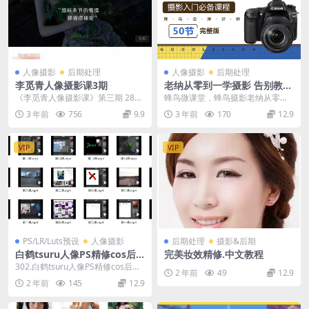
人像摄影
后期处理
人像摄影
后期处理
李觅青人像摄影课3期
老纳从零到一学摄影 告别教科
书，轻松入门摄影基础
《李觅青人像摄影课》第三期 28节
蜂鸟微课堂，蜂鸟摄影老纳从零到
课程 每节课近2个小时。讲解人像
一学摄影 告别教科书，轻松入门摄
3 年前
756
9.9
3 年前
170
12.9
摄影情绪片的创...
影基础 了相机看不...
VIP
VIP
PS/LR/Luts预设
人像摄影
后期处理
摄影&后期
白鹤tsuru人像PS精修cos后
完美妆效精修.中文教程
期第7期【画质不错只有视
302.白鹤tsuru人像PS精修cos后期
2 年前
49
12.9
频】
第7期【画质不错只有视频】
2 年前
145
12.9