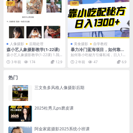
VIP
VIP
人像摄影
后期处理
美食摄影
自学教程
森小艺人象摄影教学(1-22课)
暴力冷门蓝海项目，如何靠小
吃配秘方，日入1300+
森小艺人象摄影教学(1-22课) 1.我
如何靠小吃秘方引爆私域，日入13
的相机设置 2.附加课基础知识 3.数
00+（附配方资源） 课程介绍： 大
3 年前
174
12.9
2 年前
47
6.9
码...
家好，今天给...
热门
三文鱼多风格人像摄影后期
2025杜秀儿ps磨皮课
阿金家庭摄影2025系统小班课