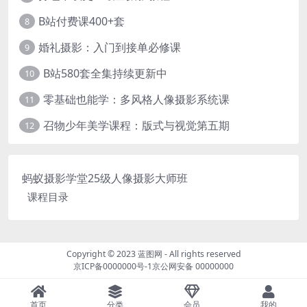
B站付费课400+套
8
婚礼摄影：入门到接单必修课
9
B站580套全集持续更新中
10
零基础也能学：多风格人像摄影系统课
11
召物少年美学课程：版式与视觉第五期
12
蚂蚁摄影学堂25级人像摄影大师班
课程目录
Copyright © 2023
蓝图网
- All rights reserved
京ICP备0000000号-1
京公网安备 00000000
首页
分类
会员
我的