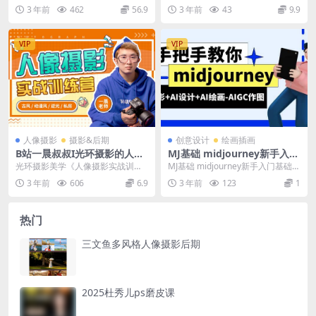
课程目录： 馒头先生AE实用技巧00
3 年前
462
56.9
3 年前
43
9.9
1-图层...
VIP
VIP
人像摄影
摄影&后期
创意设计
绘画插画
B站一晨叔叔I光环摄影的人像
MJ基础 midjourney新手入门
摄影实战训练营教程
基础，AI摄影+AI设计+AI绘
光环摄影美学《人像摄影实战训练
MJ基础 midjourney新手入门基础，
画-AIGC作图
营》 人像摄影视频教程 课程目录
AI摄影+AI设计+AI绘画-AIG...
3 年前
606
6.9
3 年前
123
1
【先导片】如何拍...
热门
三文鱼多风格人像摄影后期
2025杜秀儿ps磨皮课