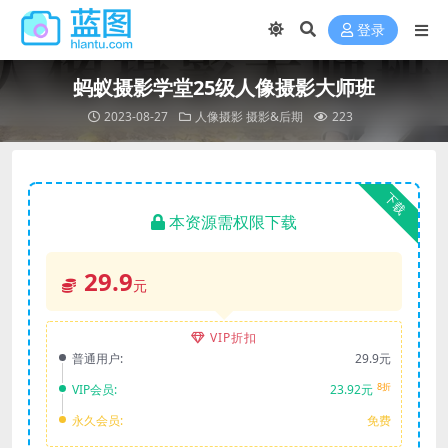
登录
蚂蚁摄影学堂25级人像摄影大师班
2023-08-27
人像摄影
摄影&后期
223
下载
本资源需权限下载
29.9
元
VIP折扣
普通用户:
29.9元
8折
VIP会员:
23.92元
永久会员:
免费