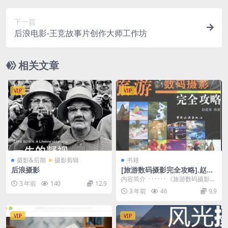
下一篇
后浪电影-王竞故事片创作大师工作坊
相关文章
VIP
VIP
摄影&后期
摄影剪辑
书籍
后浪摄影
[旅游数码摄影完全攻略].赵道
强.扫描版
内容简介 · · · · · · 《旅游数码摄影完
3 年前
140
12.9
全攻略》：山间、水边、城市、...
3 年前
46
9.9
VIP
VIP