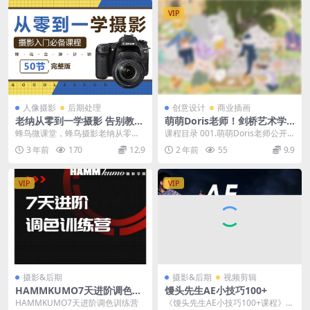
VIP
人像摄影
后期处理
创意设计
商业插画
老纳从零到一学摄影 告别教科
萌萌Doris老师！剑桥艺术学
书，轻松入门摄影基础
院-综合材料「叙事风」插画1
蜂鸟微课堂，蜂鸟摄影老纳从零到
课程目录 001.萌萌Doris老师公开
0节课！
一学摄影 告别教科书，轻松入门摄
课70分钟示范视频（上）.mp4 00
3 年前
170
12.9
2 年前
55
9.9
影基础 了相机看不...
2...
VIP
VIP
摄影&后期
摄影&后期
视频剪辑
HAMMKUMO7天进阶调色训
馒头先生AE小技巧100+
练营
HAMMKUMO7天进阶调色训练营
《馒头先生AE小技巧100+课程》