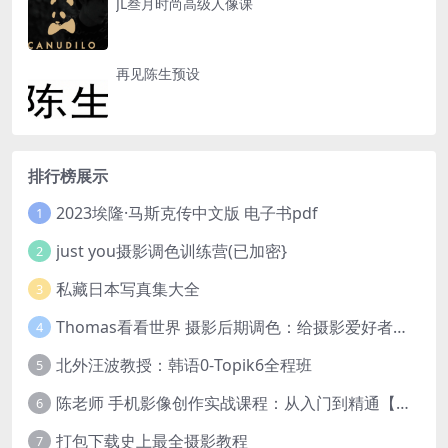
JL叁月时尚高级人像课
再见陈生预设
排行榜展示
2023埃隆·马斯克传中文版 电子书pdf
1
just you摄影调色训练营(已加密}
2
私藏日本写真集大全
3
Thomas看看世界 摄影后期调色：给摄影爱好者的色彩课 网盘下载
4
北外汪波教授：韩语0-Topik6全程班
5
陈老师 手机影像创作实战课程：从入门到精通【完结】
6
打包下载史上最全摄影教程
7