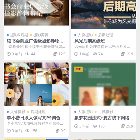
摄影&后期
摄影剪辑
人像摄影
后期处理
读书会商业广告级摄影静物布
风光后期高级班
光
课程介绍 这个读书会将会讲解如
风光后期处理是提升风光照片质
何拍摄商业广告风格的静物照片，
感、还原现场氛围甚至强化艺术表
3 年前
44
12.9
1 年前
74
19.9
并重点...
达的关键步骤。它并非简...
VIP
VIP
人像摄影
后期处理
人像摄影
古风摄影
李小蕾日系人像写真PS调色精
象梦花园法式+复古线下网络
修教程合集
摄影课【无素材】
李小蕾第10期视频教程李小蕾摄影
3 年前
176
29.9
教程 李小蕾摄影作品大全 李小蕾网
3 年前
158
9.9
课预设