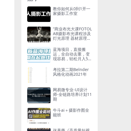
教你如何从0到1开一
家摄影工作室
“商业布光大课FOTOL
AB摄影布光课程涉及
灯光原理 器材原理
人像 产品 布光方案
实战”
蓝海项目，直接搬
运，全自动去重，变
现容易，轻松月入5
位数
考拉第二期Belnder
风格化动画2021年
网易微专业-UI设计
师-全链路培养计划11
期
牛斗ai＋摄影作图全
能班
张暴撕《高质量短视