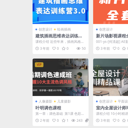
创意设计
绘画插画
创意设计
建筑插画思维表达训练营
新片场影视课程
3.0
课程介绍 近些年来，插画风格建
001-ys-[何清超] A
筑图纸表达甚得大家喜爱，插画
-ys-《商业广告剪
3 年前
0
0
50
3 年前
0
风格的图纸除了可以带给...
制...
VIP
人像摄影
儿童摄影
创意设计
平面设
叶明调色课程
室内全屋设计师
课
第一章：调色基础 第1课 色彩基
课程介绍 10小时精
础理论 (19:02) 试看 第2课 Ca
目出发解决设计问题
2 年前
0
1
243
39.9
3 年前
0
m...
经验，用实际案例帮..