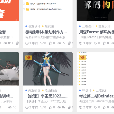
创意设计
短视频
三维设计
交互设计
全套
微电影剧本策划制作方案
周森Forest 解码构
脚本分镜头招商合作拍摄
影构图教程
E影视抠像 002
电影剧本策划制作方案参考素材
周森Forest【解码构图
设计参考素材
辑教程》视频
文件大小：解压后2.35GB+赠送
图教程。 需要课程点这里
0
811
99
3 年前
0
0
79
9.9
3 年前
0
0
大量资源 使用格...
目...
VIP
VIP
计
商业插画
绘画插画
UI设计
三维设计
培训精品
【缺课】李圣元2022二次
考拉第二期Belnde
元绘画进阶班第十期【画
化动画2021年
讲，从实际项
【缺课】李圣元2022二次元绘画
考拉第二期Belnder风格
质不错只有视频】
。16年设计
进阶班第十期【画质不错只有视
021年 设计 2 年前 0 768
0
40
2 年前
0
0
89
9.9
2 年前
0
0
.
频】 二次元 【说...
仅...