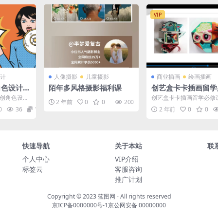
VIP
计
人像摄影
儿童摄影
商业插画
绘画插画
创角色设计视
陌年多风格摄影福利课
创艺盒卡卡插画留学
课【画质还可以只有
原创角色设计
创艺盒卡卡插画留学必修
2 年前
0
0
200
频】
韩现代风原创
质还可以只有视频】 创
0
36
12.9
2 年前
0
0
..
插画留学必修课【画质还..
快速导航
关于本站
联
个人中心
VIP介绍
标签云
客服咨询
推广计划
Copyright © 2023
蓝图网
- All rights reserved
京ICP备0000000号-1
京公网安备 00000000