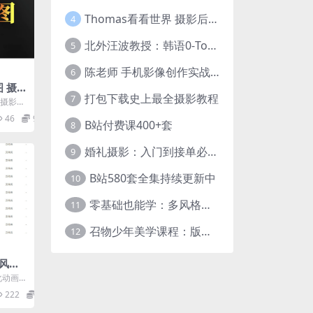
Thomas看看世界 摄影后期调色：给摄影爱好者的色彩课 网盘下载
4
北外汪波教授：韩语0-Topik6全程班
5
陈老师 手机影像创作实战课程：从入门到精通【完结】
6
图 摄
打包下载史上最全摄影教程
7
】摄影构
 课程
46
9.9
B站付费课400+套
8
婚礼摄影：入门到接单必修课
9
B站580套全集持续更新中
10
零基础也能学：多风格人像摄影系统课
11
召物少年美学课程：版式与视觉第五期
12
r风格
化动画2
 本站
222
6.9