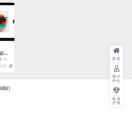
必修
视
首页
课【画
艺盒卡卡
37
12.9
.
用户
中心
系我们
会员
介绍