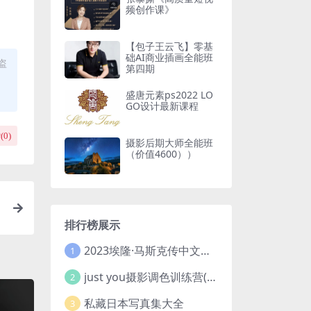
频创作课》
【包子王云飞】零基
础AI商业插画全能班
盗
第四期
盛唐元素ps2022 LO
GO设计最新课程
(
0
)
摄影后期大师全能班
（价值4600））
排行榜展示
2023埃隆·马斯克传中文版 电子书pdf
1
just you摄影调色训练营(已加密}
2
私藏日本写真集大全
3