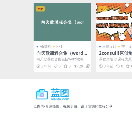
VIP
VIP
AE课程
PPT
三维设计
交互设
向天歌课程合集（word攻
2consulll原
略 pr攻略 ppt攻略 Excel
频课程
向天歌课程合集包括word攻略 pr
课程介绍 该课程为
攻略 AE攻略）
攻略 ppt攻略 Excel攻略 AE攻略
班,适合想要学习日
3 年前
0
0
29
12.9
3 年前
0
等...
角色设计的同学。内容.
蓝图网-专注摄影、视频剪辑、设计资源的教程分享