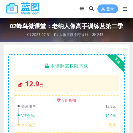
登录
02蜂鸟微课堂：老纳人像高手训练营第二季
2023-07-31
人像摄影
创意设计
243
下载
本资源需权限下载
12.9
元
VIP折扣
普通用户:
12.9元
VIP会员:
12.9元
永久会员:
免费