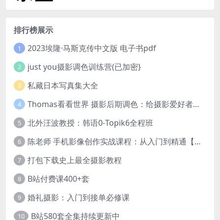
排行榜展示
2023埃隆·马斯克传中文版 电子书pdf
1
just you摄影调色训练营(已加密}
2
私藏日本写真集大全
3
Thomas看看世界 摄影后期调色：给摄影爱好者的色彩课 网盘下载
4
北外汪波教授：韩语0-Topik6全程班
5
陈老师 手机影像创作实战课程：从入门到精通【完结】
6
打包下载史上最全摄影教程
7
B站付费课400+套
8
婚礼摄影：入门到接单必修课
9
B站580套全集持续更新中
10