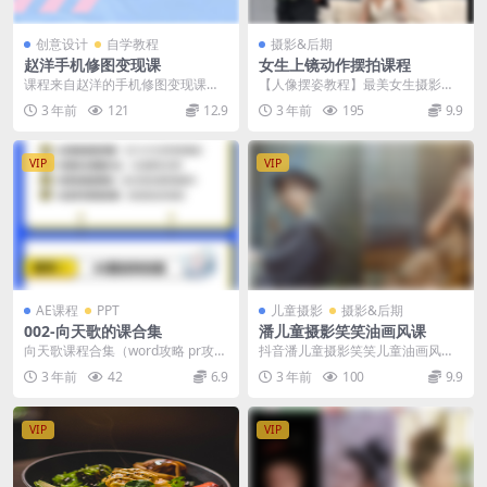
创意设计
自学教程
摄影&后期
赵洋手机修图变现课
女生上镜动作摆拍课程
课程来自赵洋的手机修图变现课，1
【人像摆姿教程】最美女生摄影摆
0秒修出高点赞，共18节视频课，
姿势服装搭配人像摄影摆势美姿技
3 年前
121
12.9
3 年前
195
9.9
直接可用的实用修...
巧教学教你摆动作
VIP
VIP
AE课程
PPT
儿童摄影
摄影&后期
002-向天歌的课合集
潘儿童摄影笑笑油画风课
向天歌课程合集（word攻略 pr攻略
抖音潘儿童摄影笑笑儿童油画风后
ppt攻略 Excel攻略 AE攻略PS...
期调色教程 今天给大家推荐一位抖
3 年前
42
6.9
3 年前
100
9.9
音比较有名油画风格...
VIP
VIP