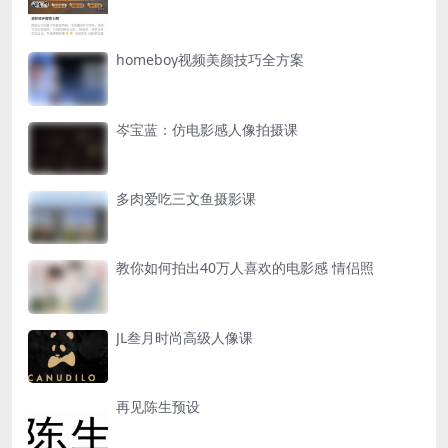
homeboy视频美颜技巧全方案
岑宝蓝：仿电影感人像拍摄课
多肉爱吃三文鱼摄影课
教你如何拍出40万人喜欢的电影感 情侣照
JL叁月时尚高级人像课
再见陈生预设