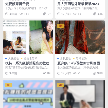
短视频剪辑干货
路人贾网络外景最新版2023
干货分享|短视频剪辑的一些小技巧
路人贾摄影讲堂推出的网络外景摄
与准则 最近几年，短视频行业在我
影课程，包括相机的基本操作，如
3 年前
113
9.9
12 月前
43
3.36
国已经呈现井喷式...
快门、光圈、ISO ...
VIP
人像摄影
摄影&后期
古风摄影
后期处理
模特一系列摄影拍照姿势教程
夏弃疾：4节课教你古风修图
网友花88高价买的教程 有想给女朋
照片适度降低色温，就像是为照片
友拍照的可以收藏！摆对姿势才能
披上了一层金色的薄纱，让画面逐
3 年前
89
12 月前
213
9.89
拍好照片！ 下载...
渐偏向暖色调，那种古...
VIP
VIP