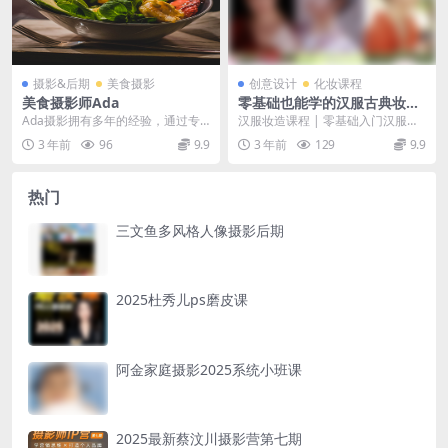
摄影&后期
美食摄影
创意设计
化妆课程
美食摄影师Ada
零基础也能学的汉服古典妆造
系统课_南宫芊茉
Ada摄影拥有多年的经验，通过专
汉服妆造课程 | 零基础入门汉服妆
业影像捕捉每一个经典时刻，提供
发造型 什么衣服搭配什么发型和妆
3 年前
96
9.9
3 年前
129
9.9
从脚本设计，故事板...
容？ 什么朝代...
热门
三文鱼多风格人像摄影后期
2025杜秀儿ps磨皮课
阿金家庭摄影2025系统小班课
2025最新蔡汶川摄影营第七期