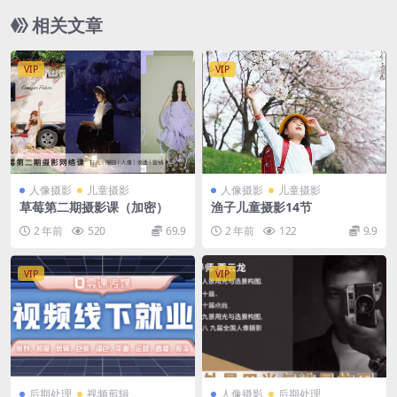
相关文章
VIP
VIP
人像摄影
儿童摄影
人像摄影
儿童摄影
草莓第二期摄影课（加密）
渔子儿童摄影14节
2 年前
520
69.9
2 年前
122
9.9
VIP
VIP
后期处理
视频剪辑
人像摄影
后期处理