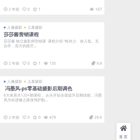
2 年前
0
1
167
人像摄影
儿童摄影
莎莎酱营销课程
莎莎酱 独立摄影师营销课 ​​​ 课程介绍 “粉丝少、收入低、无
合作，前方的路茫...
2 年前
0
1
135
9.9
人像摄影
儿童摄影
冯墨风-ps零基础摄影后期调色
6大体系共120+期课程， 从头开始全面提升后期技能，冯墨
风为你进修之路保驾护航...
2 年前
0
0
479
29.9
首页