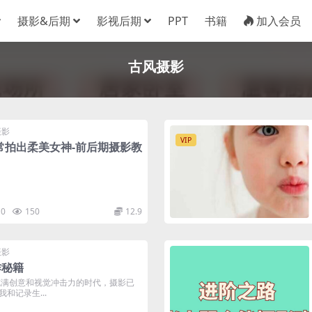
摄影&后期
影视后期
PPT
书籍
加入会员
古风摄影
摄影
VIP
常拍出柔美女神-前后期摄影教
0
150
12.9
摄影
作秘籍
充满创意和视觉冲击力的时代，摄影已
和记录生...