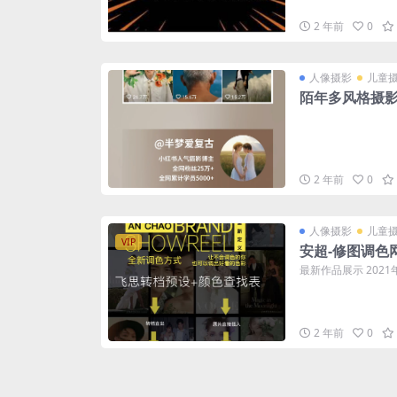
2 年前
0
人像摄影
儿童
陌年多风格摄
2 年前
0
人像摄影
儿童
VIP
安超-修图调色
最新作品展示 202
2 年前
0