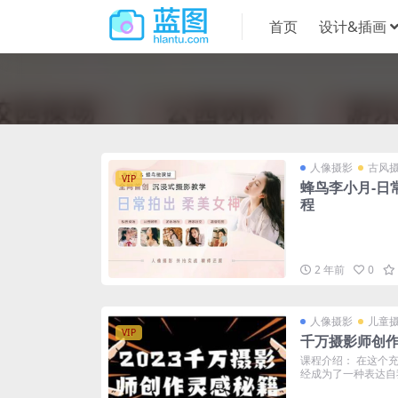
首页
设计&插画
人像摄影
古风
VIP
蜂鸟李小月-日
程
2 年前
0
人像摄影
儿童
VIP
千万摄影师创
课程介绍： 在这个
经成为了一种表达自我