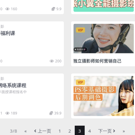
0
160
9.9
摄影
VIP
影福利课
0
200
摄影
VIP
网络系统课程
1年面授课程报名中
1
189
39.9
3/8
«
上一页
1
2
3
4
下一页
»