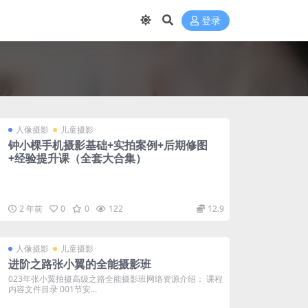
登录
人像摄影
儿童摄影
钟小棵手机摄影基础+实拍案例+后期修图
+经验提升课（全套大合集）
2 年前
0
0
122
12.9
人像摄影
儿童摄影
进阶之路张小翼的全能摄影班
023年张小翼拍摄高级之路全能摄影班网络资源介绍： 课程
内容文件目录 001节安...