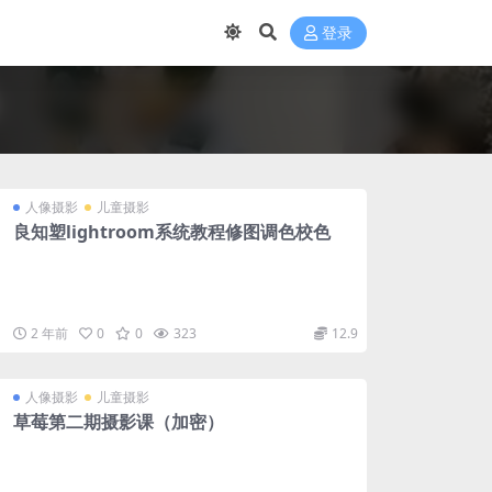
登录
人像摄影
儿童摄影
良知塑lightroom系统教程修图调色校色
2 年前
0
0
323
12.9
人像摄影
儿童摄影
草莓第二期摄影课（加密）