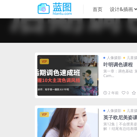
首页
设计&插画
人像摄影
儿童
VIP
叶明调色课程
第一章：调色基础 第1
Cam...
2 年前
0
人像摄影
儿童
VIP
英子欧尼美姿
第12集 | 不会摆
解 ！结尾有总结表哦#