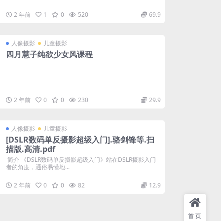
2 年前
1
0
520
69.9
人像摄影
儿童摄影
四月慧子纯欲少女风课程
2 年前
0
0
230
29.9
人像摄影
儿童摄影
[DSLR数码单反摄影超级入门].骆剑锋等.扫
描版.高清.pdf
简介 《DSLR数码单反摄影超级入门》站在DSLR摄影入门
者的角度，通俗易懂地...
2 年前
0
0
82
12.9
首页