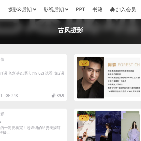
摄影&后期
影视后期
PPT
书籍
加入会员
古风摄影
摄影
VIP
课 色彩基础理论 (19:02) 试看 第2课
1
243
39.9
摄影
VIP
课
美姿的一定要看完！超详细的站姿美姿讲
摄...