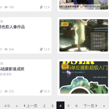
0
160
12.9
摄影
VIP
郁色彩人像作品
0
304
12.9
摄影
VIP
基础摄影速成班
摄影速成班
2
325
55.9
4/8
«
上一页
2
3
4
5
6
下一页
»