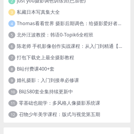
just you摄影调色训练营(已加密}
2
私藏日本写真集大全
3
Thomas看看世界 摄影后期调色：给摄影爱好者的色彩课 网盘下载
4
北外汪波教授：韩语0-Topik6全程班
5
陈老师 手机影像创作实战课程：从入门到精通【完结】
6
打包下载史上最全摄影教程
7
B站付费课400+套
8
婚礼摄影：入门到接单必修课
9
B站580套全集持续更新中
10
零基础也能学：多风格人像摄影系统课
11
召物少年美学课程：版式与视觉第五期
12