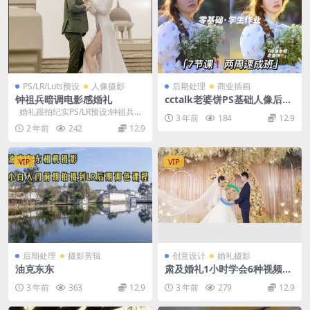
PS/LR/Luts预设
人像摄影
后期处理
商业插画
钟祖兵暗调电影感婚礼
cctalk老婆饼PS基础人像后期
班
婚礼跟拍纪实PS/LR预设:钟祖兵电
3 年前
184
12.9
影感LUT滤镜PR/FCPX手...
2 年前
242
12.9
VIP
VIP
后期处理
摄影剪辑
创意设计
婚礼摄影
油克东东
肃及婚礼1小时学会6种视频风
格化调色298
3 年前
363
12.9
3 年前
279
12.9