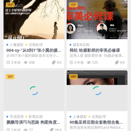
VIP
VIP
人像摄影
后期处理
摄影&后期
004-sy-“从0到1”张小翼的摄
韩松 给摄影师的审美必修课
影基本法_张小翼摄影学院
从0到1张小翼的摄影基本法张小翼
适用人群 摄影爱好者 -拍摄必修课
摄影学院 此课程为张小翼摄影学院-
职业摄影师 -需要构建理论体系的人
3 年前
458
9.9
3 年前
525
9.9
【独家】“从0...
瓶颈创作...
VIP
VIP
导演思维
影视后期
人像摄影
后期处理
鹏鹏导演巧与思路 构图角度运
90集巫师后期全套教程合集下
镜 灯光的打法 拉片解析 2023
载-包含风光-人像-基础-技巧-
推荐油管巫师后期Wizard Retouc
3 年前
72
39.9