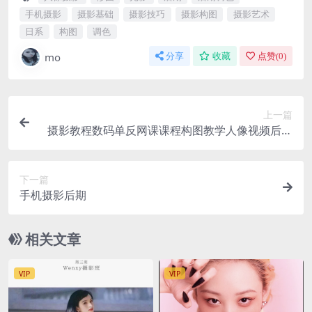
手机摄影
摄影基础
摄影技巧
摄影构图
摄影艺术
日系
构图
调色
mo
分享
收藏
点赞(
0
)
上一篇
摄影教程数码单反网课课程构图教学人像视频后期
人体美食静物素材
下一篇
手机摄影后期
相关文章
VIP
VIP