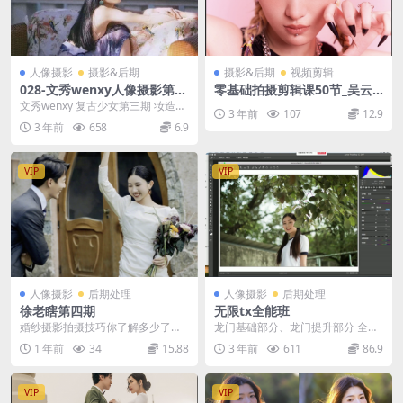
人像摄影
摄影&后期
摄影&后期
视频剪辑
028-文秀wenxy人像摄影第三
零基础拍摄剪辑课50节_吴云
期
龙摄影帮帮忙
文秀wenxy 复古少女第三期 妆造
3 年前
107
12.9
+摄影【1080P】
3 年前
658
6.9
VIP
VIP
人像摄影
后期处理
人像摄影
后期处理
徐老瞎第四期
无限tx全能班
婚纱摄影拍摄技巧你了解多少了，
龙门基础部分、龙门提升部分 全能
可能会有很多新人对婚纱摄影拍摄
班=基础课程+进阶 课程它是一个长
1 年前
34
15.88
3 年前
611
86.9
技巧一点都不懂，但是...
钱班。两到三年...
VIP
VIP