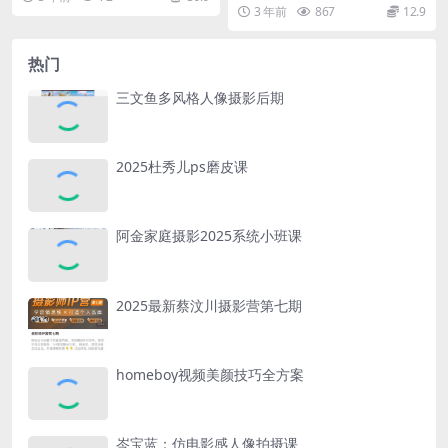
新上架_FCP鹏鹏导演
Adobe Camera Raw
h，专门讲解关于摄影后期PS技术
3 年前
867
12.9
和图像...
热门
三文鱼多风格人像摄影后期
2025杜秀儿ps磨皮课
阿金家庭摄影2025系统小班课
2025最新蔡汶川摄影营第七期
homeboy视频美颜技巧全方案
岑宝蓝：仿电影感人像拍摄课