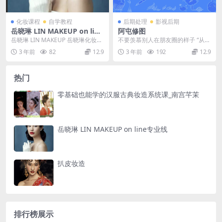
化妆课程
自学教程
后期处理
影视后期
岳晓琳 LIN MAKEUP on line
阿屯修图
专业线
岳晓琳 LIN MAKEUP 岳晓琳化妆造
不要羡慕别人在朋友圈的样子 “从来
型创始人 YUEXLIN彩妆创始人 知...
没有人叫过我P图怪，反而粉丝们对
3 年前
82
12.9
3 年前
192
12.9
我都很友好。”...
热门
零基础也能学的汉服古典妆造系统课_南宫芊茉
岳晓琳 LIN MAKEUP on line专业线
扒皮妆造
排行榜展示