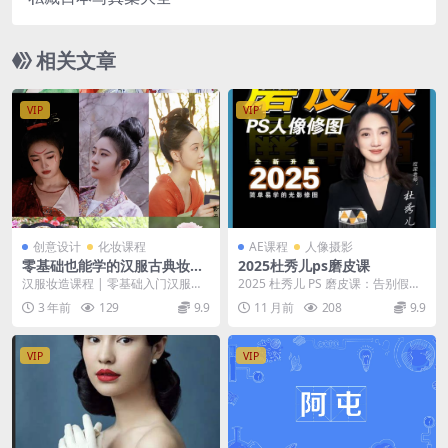
相关文章
VIP
VIP
创意设计
化妆课程
AE课程
人像摄影
零基础也能学的汉服古典妆造
2025杜秀儿ps磨皮课
系统课_南宫芊茉
汉服妆造课程 | 零基础入门汉服妆
2025 杜秀儿 PS 磨皮课：告别假面
发造型 什么衣服搭配什么发型和妆
感，修出原生好皮 还在为磨皮显
3 年前
129
9.9
11 月前
208
9.9
容？ 什么朝代...
假、细节丢...
VIP
VIP