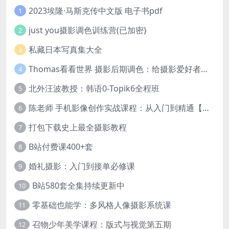
2023埃隆·马斯克传中文版 电子书pdf
1
just you摄影调色训练营(已加密}
2
私藏日本写真集大全
3
Thomas看看世界 摄影后期调色：给摄影爱好者的色彩课 网盘下载
4
北外汪波教授：韩语0-Topik6全程班
5
陈老师 手机影像创作实战课程：从入门到精通【完结】
6
打包下载史上最全摄影教程
7
B站付费课400+套
8
婚礼摄影：入门到接单必修课
9
B站580套全集持续更新中
10
零基础也能学：多风格人像摄影系统课
11
召物少年美学课程：版式与视觉第五期
12