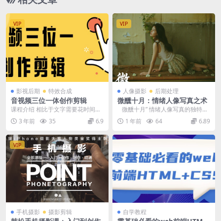
VIP
VIP
影视后期
特效合成
人像摄影
后期处理
音视频三位一体创作剪辑
微醺十月：情绪人像写真之术
课程介绍 相比于文字需要花时间阅
微醺十月” 情绪人像写真的独特价
读理解，图片没有连贯性，视频能
值在于其对情感表达的细腻捕捉和
3 年前
35
6.9
1 年前
64
6.89
够大大降低人们的理...
对艺术风格的...
VIP
手机摄影
摄影剪辑
自学教程