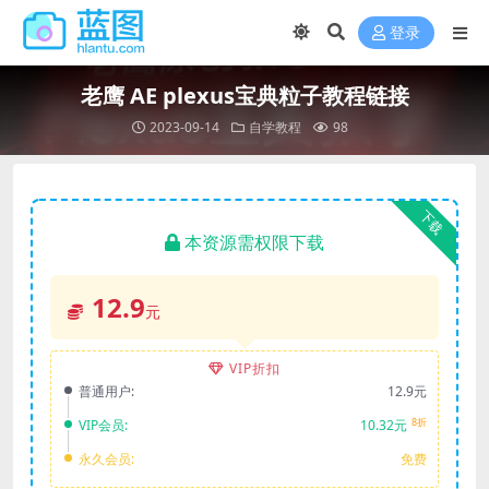
登录
老鹰 AE plexus宝典粒子教程链接
2023-09-14
自学教程
98
下载
本资源需权限下载
12.9
元
VIP折扣
普通用户:
12.9元
8折
VIP会员:
10.32元
永久会员:
免费