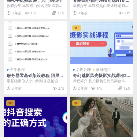
韩松手机摄影课：入门到创作
零基础必看的web前端HTML
+CSS
教程介绍 本课程由知名摄影师韩松
课程介绍 本课程是由浠浠呀老师为
主讲，是原画册工作室出品的手机
小白入门前端倾力打造的前端基础
3 年前
138
12.9
3 年前
135
摄影全套系统课程，...
教程，是零基础小白...
VIP
自学教程
后期处理
器材使用
服务器零基础架设教程 阿里云
奇幻魅影风光摄影实战课程23
盘分享
课时完结加番外
零基础带你从小白到服务器架设大
课程简介 从拍摄构思到后期修饰，
神，需要的存一份！ 下载地址：htt
手把手教你拍风光大片 本课程是一
3 年前
273
2 年前
140
12.9
ps://ww...
套手把手教你拍摄...
VIP
VIP