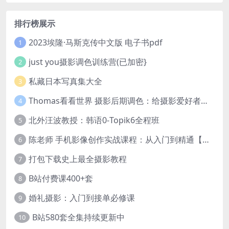
排行榜展示
2023埃隆·马斯克传中文版 电子书pdf
1
just you摄影调色训练营(已加密}
2
私藏日本写真集大全
3
Thomas看看世界 摄影后期调色：给摄影爱好者的色彩课 网盘下载
4
北外汪波教授：韩语0-Topik6全程班
5
陈老师 手机影像创作实战课程：从入门到精通【完结】
6
打包下载史上最全摄影教程
7
B站付费课400+套
8
婚礼摄影：入门到接单必修课
9
B站580套全集持续更新中
10