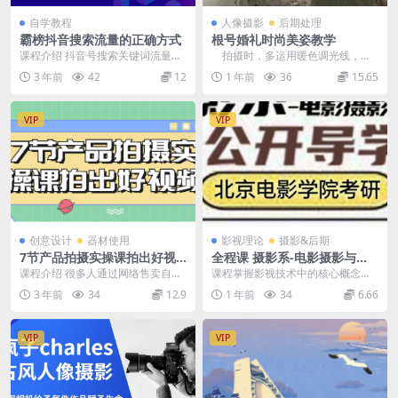
自学教程
人像摄影
后期处理
霸榜抖音搜索流量的正确方式
根号婚礼时尚美姿教学
课程介绍 抖音号搜索关键词流量获
拍摄时，多运用暖色调光线，营
取方式：内容包括抖音搜索流量、
造出温馨怀旧的氛围。构图上借鉴
3 年前
42
12
1 年前
36
15.65
数据化选词工具、关...
古典油画的布局...
VIP
VIP
创意设计
器材使用
影视理论
摄影&后期
7节产品拍摄实操课拍出好视
全程课 摄影系-电影摄影与制
频
作 已更新15期onew北电考研
课程介绍 很多人通过网络售卖自己
课程掌握影视技术中的核心概念，
的小商品，但是如何通过视频展示
包括画幅格式、分辨率、帧率等基
3 年前
34
12.9
1 年前
34
6.66
产品的特点？一个1...
础术语。理解不同影视...
VIP
VIP