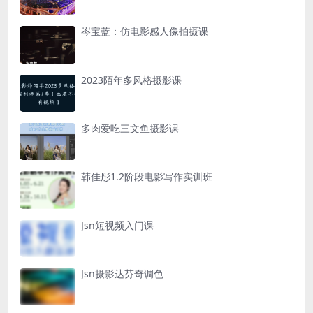
岑宝蓝：仿电影感人像拍摄课
2023陌年多风格摄影课
多肉爱吃三文鱼摄影课
韩佳彤1.2阶段电影写作实训班
Jsn短视频入门课
Jsn摄影达芬奇调色