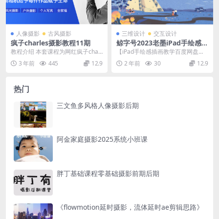
人像摄影
古风摄影
三维设计
交互设计
疯子charles摄影教程11期
鲸字号2023老墨iPad手绘感插
画第2期【画质不错有素材】
教程介绍 本套课程为网红疯子charl
【iPad手绘感插画教学百度网盘】
es老师的古风人像摄影教程11期，
鲸字号2023老墨iPad手绘感插画第
3 年前
445
12.9
2 年前
30
12.9
如果没听...
2期【高...
热门
三文鱼多风格人像摄影后期
阿金家庭摄影2025系统小班课
胖丁基础课程零基础摄影前期后期
《flowmotion延时摄影，流体延时ae剪辑思路》