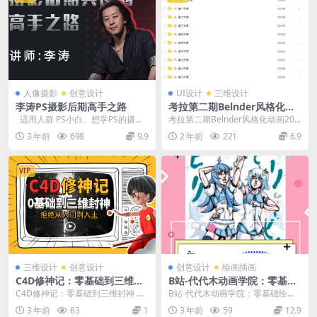
人像摄影
创意设计
UI设计
三维设计
李涛PS摄影后期高手之路
考拉第二期Belnder风格化动
画2021年
适用人群 PS小白、想学PS的摄影
考拉第二期Belnder风格化动画202
师、爱好者 影视后期相关行业从
1年 设计 2 年前 0 768 本站仅...
3 年前
698
9.9
2 年前
221
6.9
业...
VIP
三维设计
创意设计
创意设计
绘画插画
C4D修神记：零基础到三维封
B站-代代木动画学院：零基础
神【课程和素材完整无缺】素
绘画课程
C4D修神记：零基础到三维封神 讲
B站-代代木动画学院：零基础绘画
材质量很高
师：MOMENTOR创始人曾潇霖携
课程
3 年前
63
1
3 年前
59
12.9
手翼狐网主编...