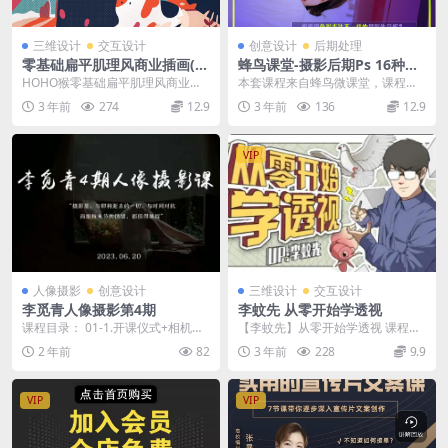
三维设计
交互设计
创意设计
后期处理
零基础扁平肌理风商业插画(H
蜂鸟课堂-摄影后期Ps 16种调
OHO猴)
色风格任你选
HOHO猴零基础扁平肌理风商业插
本套课程来自蜂鸟微课堂，课程由
画课2020年【画质高清有课件】 Q
蜂鸟摄影微课堂提供 摄影后期Ps 1
3 年前
274
12.9
3 年前
136
12.9
版 ...
6种调色风格任...
VIP
人像摄影
创意设计
三维设计
交互设计
李觅青人像摄影第4期
李蚊先 从零开始学透视
课程目录： 01-1.开课仪式+相机常
【李蚊先】从零开始学透视 课程目
用操作+不同焦段镜头的穿透力 02-
录： 1 【先导课】为什么要学透
2 年前
82
3 年前
228
9.9
【作业...
视？.mp4 2...
VIP
VIP