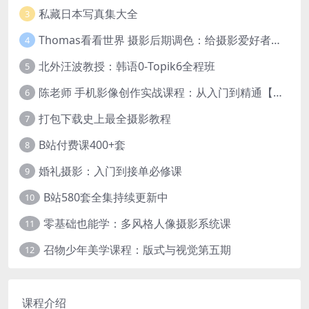
私藏日本写真集大全
3
Thomas看看世界 摄影后期调色：给摄影爱好者的色彩课 网盘下载
4
北外汪波教授：韩语0-Topik6全程班
5
陈老师 手机影像创作实战课程：从入门到精通【完结】
6
打包下载史上最全摄影教程
7
B站付费课400+套
8
婚礼摄影：入门到接单必修课
9
B站580套全集持续更新中
10
零基础也能学：多风格人像摄影系统课
11
召物少年美学课程：版式与视觉第五期
12
课程介绍