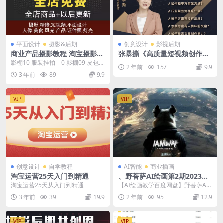
平面设计
摄影&后期
创意设计
影视后期
商业产品摄影教程 淘宝摄影教
张暴撕《高质量短视频创作
程
课》
影棚10 服装挂拍 – 0 影棚09 皮包的
2 年前
157
9.9
拍摄 – 0 影棚08 茶叶盒的拍摄...
3 年前
89
9.9
VIP
VIP
创意设计
自学教程
AI智能
商业插画
淘宝运营25天入门到精通
、野菩萨AI绘画第2期2023
【画质高清无课件】
淘宝运营25天从入门到精通
【AI绘画教学百度网盘】野菩萨AI
绘画第2期2023 【AI绘画教学百度
3 年前
39
19.9
2 年前
95
12.9
网盘】野...
VIP
VIP