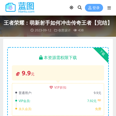
登录
王者荣耀：萌新射手如何冲击传奇王者【完结】
2023-09-12
创意设计
438
下载
本资源需权限下载
9.9
元
VIP折扣
普通用户:
9.9元
8折
VIP会员:
7.92元
永久会员:
免费