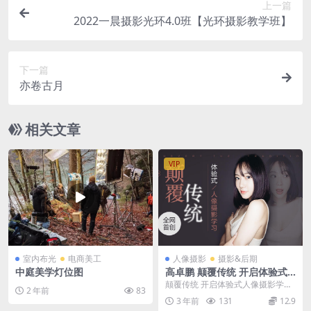
上一篇
2022一晨摄影光环4.0班【光环摄影教学班】
下一篇
亦卷古月
相关文章
VIP
室内布光
电商美工
人像摄影
摄影&后期
中庭美学灯位图
高卓鹏 颠覆传统 开启体验式
人像摄影学习
颠覆传统 开启体验式人像摄影学来
2 年前
83
自蜂鸟微课堂，蜂鸟摄影 为什么报
3 年前
131
12.9
了很多摄影班看了...