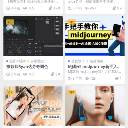
约摄影师Lance(型色影)摄影
影基本法_张小翼摄影学院
【稀有经典】高端商业人像修图-陈
从0到1张小翼的摄影基本法张小翼
人像后期修图班(1+2期)
漫海外特约摄影师Lance(型色影)摄
摄影学院 此课程为张小翼摄影学院-
3 年前
165
12.9
3 年前
458
9.9
影人像后期...
【独家】“从0...
VIP
VIP
摄影&后期
自学教程
创意设计
绘画插画
摄影师Ryan达芬奇调色
MJ基础 midjourney新手入门
基础，AI摄影+AI设计+AI绘
MJ基础 midjourney新手入门基础，
2 年前
102
9.9
画-AIGC作图
AI摄影+AI设计+AI绘画-AIG...
3 年前
123
1
VIP
VIP