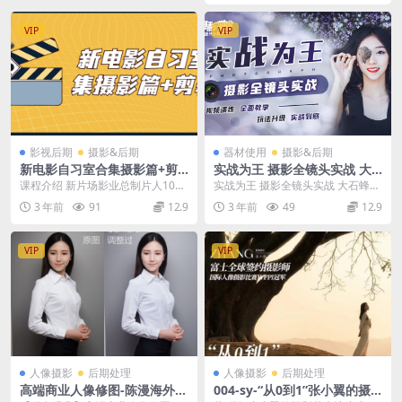
VIP
VIP
影视后期
摄影&后期
器材使用
摄影&后期
新电影自习室合集摄影篇+剪
实战为王 摄影全镜头实战 大
辑篇
石
课程介绍 新片场影业总制片人10年
实战为王 摄影全镜头实战 大石蜂鸟
影视行业带队经历，始终活跃在行
微课堂，蜂鸟摄影 帮助大家打破瓶
3 年前
91
12.9
3 年前
49
12.9
业一线，先后负责...
颈大石老师将把...
VIP
VIP
人像摄影
后期处理
人像摄影
后期处理
高端商业人像修图-陈漫海外特
004-sy-“从0到1”张小翼的摄