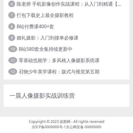
陈老师 手机影像创作实战课程：从入门到精通【完结】
6
打包下载史上最全摄影教程
7
B站付费课400+套
8
婚礼摄影：入门到接单必修课
9
B站580套全集持续更新中
10
零基础也能学：多风格人像摄影系统课
11
召物少年美学课程：版式与视觉第五期
12
一晨人像摄影实战训练营
Copyright © 2023
蓝图网
- All rights reserved
京ICP备0000000号-1
京公网安备 00000000