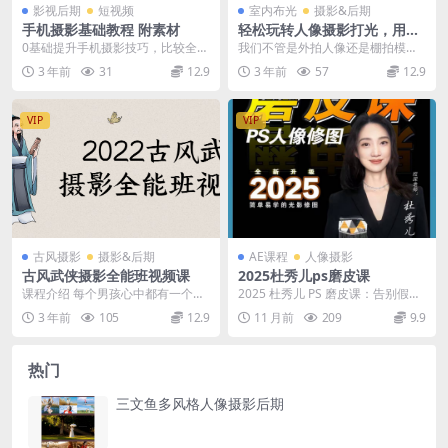
影视后期
短视频
室内布光
摄影&后期
手机摄影基础教程 附素材
轻松玩转人像摄影打光，用光
来构图
0基础提升手机摄影技巧，比较全面
我们不管是外拍人像还是棚拍模
的教程，人人可学。
特，必不可少的肯定就是光线，光
3 年前
31
12.9
3 年前
57
12.9
对摄影来说是至关重要的...
VIP
VIP
古风摄影
摄影&后期
AE课程
人像摄影
古风武侠摄影全能班视频课
2025杜秀儿ps磨皮课
课程介绍 每个男孩心中都有一个武
2025 杜秀儿 PS 磨皮课：告别假面
侠梦，仗剑江湖，任我逍遥，无论
感，修出原生好皮 还在为磨皮显
3 年前
105
12.9
11 月前
209
9.9
是束发之年，还是已...
假、细节丢...
热门
三文鱼多风格人像摄影后期