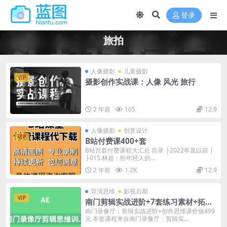
登录
旅拍
人像摄影
儿童摄影
VIP
摄影创作实战课：人像 风光 旅行
2 年前
165
12.9
人像摄影
创意设计
VIP
B站付费课400+套
B站百套付费课程大汇总 目录 ├2022年及以前 │
├015.林超：给年轻人的...
2 年前
1.2K
12.9
导演思维
影视后期
VIP
南门剪辑实战进阶+7套练习素材+拓展
资源包（53集）
南门录像厅：剪辑实战进阶+创作思维课价值499
元 本套课程来自南门录像厅：剪辑实...