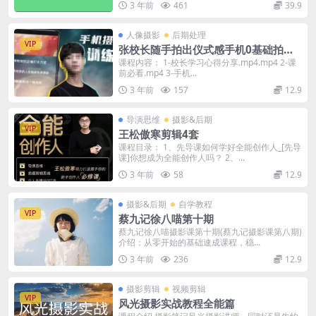
3 年前
461
39.9
人像摄影
后期处理
VIP
张校长随手拍出仪式感手机0基础拍摄
剪辑教学zxzjs
课程内容： 1-校长学习心得分享.mp4.mp4 2-课
前必看.mp4 3-手机...
3 年前
157
12.9
导演思维
摄影&后期
VIP
王松傲寒剪辑4套
课程目录： 1、先导课如何学好全能创作人_[先导
课]你想成为全能创作人吗？ 2、...
3 年前
58
12.9
摄影&后期
自学教程
VIP
蔡九记徐八喵第十期
蔡九记徐八喵摄影课第十期(蔡九记摄影课第八期)
介绍：从零开始的基础速成课程，稳...
3 年前
236
12.9
摄影剪辑
视频剪辑
VIP
风光摄影实战教程全能篇