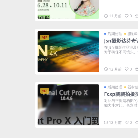
11 月前
0
后期处理
摄影
VIP
Jsn摄影达芬奇
在 Jsn 摄影作品
对于确保不同镜头、场
12 月前
0
后期处理
器材
VIP
Fcxp鹏鹏拍
对比与平衡是构图的
如大小对比、色彩对比
12 月前
0