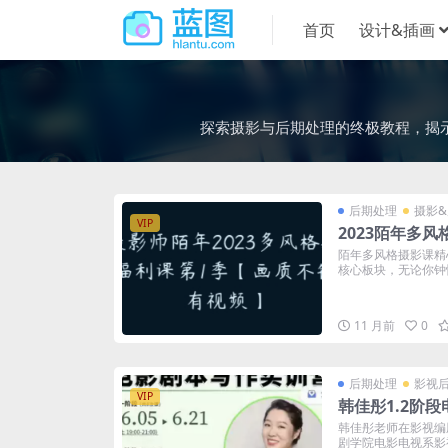
首页
设计&插画
探索摄影与后期处理的终极教程，揭
后期处理
摄影
VIP
2023陌年多风
陌年多风格摄影课精
核心板块，无论你钟情
11 月前
0
后期处理
影视
VIP
韩佳彤1.2阶
韩佳彤老师在影视编
剧学院电影电视系影视