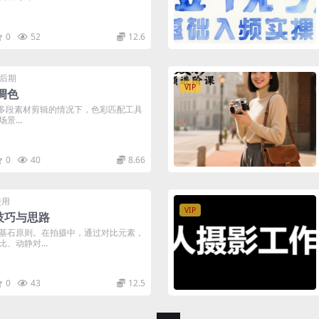
0
52
12.6
&后期
VIP
调色
涉及多段素材剪辑的情况下，色彩匹配工具
景...
0
40
8.66
使用
VIP
摄技巧与思路
基石原则。在拍摄中，通过对比元素，
、动静对...
0
43
12.5