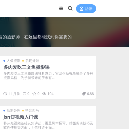
登录
富的摄影师，在这里都能找到你需要的
人像摄影
后期处理
多肉爱吃三文鱼摄影课
多肉爱吃三文鱼摄影课独具魅力，它以创新视角融合了多种
摄影风格，为学员带来前所未有...
11 月前
0
0
104
6.88
后期处理
抖音起号
Jsn短视频入门课
将从短视频基础认知讲起，覆盖脚本撰写、拍摄剪辑技巧及
软件使用等方面，为你打造全面...