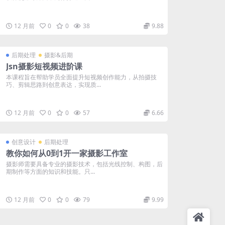
12 月前
0
0
38
9.88
后期处理
摄影&后期
Jsn摄影短视频进阶课
本课程旨在帮助学员全面提升短视频创作能力，从拍摄技
巧、剪辑思路到创意表达，实现质...
12 月前
0
0
57
6.66
创意设计
后期处理
教你如何从0到1开一家摄影工作室
摄影师需要具备专业的摄影技术，包括光线控制、构图，后
期制作等方面的知识和技能。只...
12 月前
0
0
79
9.99