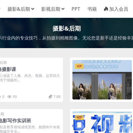
摄影&后期
影视后期
PPT
书籍
加入会员
摄影&后期
示行业内的专业技巧，从拍摄到精雕图像。无论您是新手还是经验丰
&后期
VIP
格摄影课
心涵盖了人像、风光、视频、运营四大
于细腻的...
0
90
7.88
后期
VIP
段电影写作实训班
剧及教育领域成绩斐然。她拥有中央戏
编导专业...