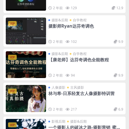
2 年前
129
12.9
摄影&后期
自学教程
VIP
摄影师Ryan达芬奇调色
2 年前
102
9.9
摄影&后期
自学教程
VIP
【康老师】达芬奇调色全能教程
2 年前
94
9.9
人像摄影
古风摄影
VIP
林与希-日系轻复古人像摄影特训营
2 年前
217
6.9
影视后期
摄影&后期
VIP
一个摄影人的破冰之路-摄影营销_蜜斯