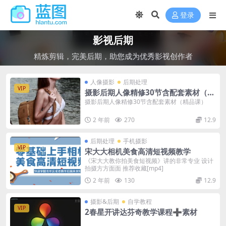
登录
影视后期
精炼剪辑，完美后期，助您成为优秀影视创作者
人像摄影
后期处理
VIP
摄影后期人像精修30节含配套素材（精
品课）
摄影后期人像精修30节含配套素材（精品课）
2 年前
270
12.9
后期处理
手机摄影
VIP
宋大大相机美食高清短视频教学
《宋大大教你拍美食短视频》讲的非常专业 设计
拍摄方方面面 推荐收藏[mp4]
2 年前
130
12.9
摄影&后期
自学教程
VIP
2春星开讲达芬奇教学课程➕素材