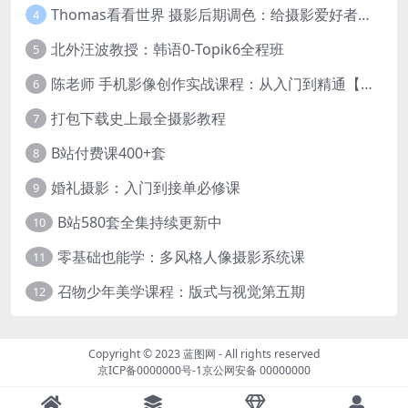
Thomas看看世界 摄影后期调色：给摄影爱好者的色彩课 网盘下载
4
北外汪波教授：韩语0-Topik6全程班
5
陈老师 手机影像创作实战课程：从入门到精通【完结】
6
打包下载史上最全摄影教程
7
B站付费课400+套
8
婚礼摄影：入门到接单必修课
9
B站580套全集持续更新中
10
零基础也能学：多风格人像摄影系统课
11
召物少年美学课程：版式与视觉第五期
12
Copyright © 2023
蓝图网
- All rights reserved
京ICP备0000000号-1
京公网安备 00000000