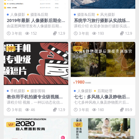
人像摄影
摄影&后期
摄影&后期
风光摄影
2019年最新 人像摄影后期全
系统学习旅行摄影从实战练习
能班第四期
开始
由蓝图网整理发布人像摄影后期全
课程介绍 欢迎参加旅行摄影实战练
能班第四期
习课程！本课程将帮助您从零基础
3 年前
152
12.9
3 年前
193
12.9
开始，通过实际拍摄...
VIP
VIP
手机摄影
摄影剪辑
人像摄影
后期处理
教你用手机拍摄专业级视频短
七七：​多风格人像及静物后期
片
课
课程介绍 视频，一种以动态化信息
七七多种风格人像及静物图片后期
传递方式，因融合了文字、语音、
训练课程摄影教程
3 年前
46
12.9
3 年前
160
89.9
画面等多种表达形式...
VIP
VIP