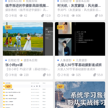
摄影&后期
视频剪辑
后期处理
摄影&后期
循序渐进的学摄影高级视频课
时光机：灰度蒙版：风光摄影
程
后期必备神器
摄影教程《循序渐进学摄影》高级
李涛PS《灰度蒙版：风光摄影后期
班 摄影教程《循序渐进学摄影》高
必备神器》 为什么需要学习灰度蒙
3 年前
42
12.9
3 年前
606
9.9
级班视频 课程内容...
版？ 灰度蒙版，...
VIP
VIP
后期处理
摄影&后期
人像摄影
儿童摄影
张小样ps课
火柴人50节零基础摄影速成班
【张小样】Ps设计课（基础功能+平
火柴人50节零基础摄影速成班
面设计）
3 年前
220
9.9
2 年前
325
55.9
VIP
VIP