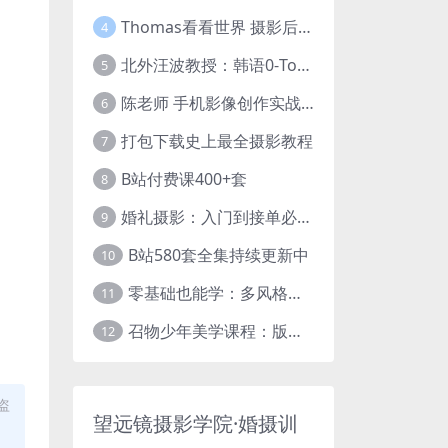
Thomas看看世界 摄影后期调色：给摄影爱好者的色彩课 网盘下载
4
北外汪波教授：韩语0-Topik6全程班
5
陈老师 手机影像创作实战课程：从入门到精通【完结】
6
打包下载史上最全摄影教程
7
B站付费课400+套
8
婚礼摄影：入门到接单必修课
9
B站580套全集持续更新中
10
零基础也能学：多风格人像摄影系统课
11
召物少年美学课程：版式与视觉第五期
12
盗
望远镜摄影学院·婚摄训