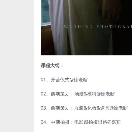
课程大纲：
01、开营仪式@徐老瞎
02、前期策划：场景&模特@徐老瞎
03、前期策划：服装&化妆&道具@徐老瞎
04、中期拍摄：电影感拍摄思路@嘉宾