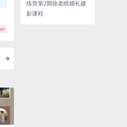
练营第2期徐老瞎婚礼摄
影课程
(
0
)