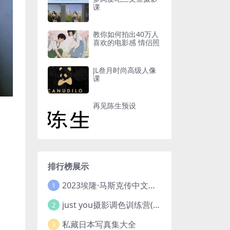
课
教你如何拍出40万人
喜欢的电影感 情侣照
JL叁月时尚高级人像
课
再见陈生预设
排行榜展示
2023埃隆·马斯克传中文版 电子书pdf
1
just you摄影调色训练营(已加密}
2
私藏日本写真集大全
3