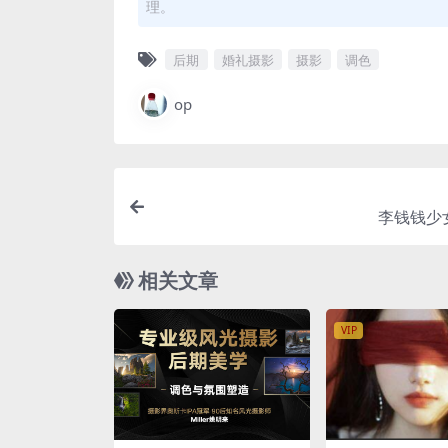
理。
后期
婚礼摄影
摄影
调色
op
李钱钱少
相关文章
VIP