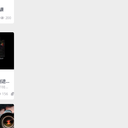
课
200
零到进阶
堂
C1转档
】
156
9.9