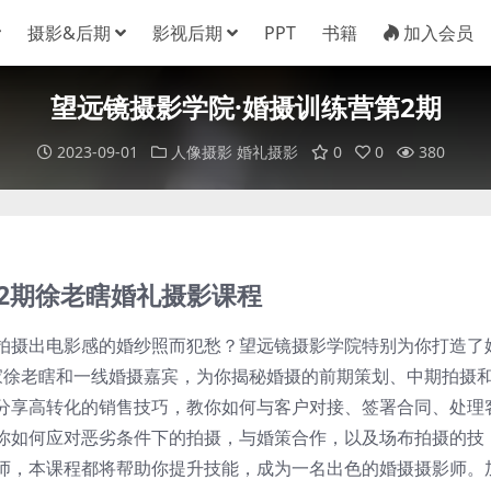
摄影&后期
影视后期
PPT
书籍
加入会员
望远镜摄影学院·婚摄训练营第2期
2023-09-01
人像摄影
婚礼摄影
0
0
380
2期徐老瞎婚礼摄影课程
拍摄出电影感的婚纱照而犯愁？望远镜摄影学院特别为你打造了
家徐老瞎和一线婚摄嘉宾，为你揭秘婚摄的前期策划、中期拍摄
分享高转化的销售技巧，教你如何与客户对接、签署合同、处理
你如何应对恶劣条件下的拍摄，与婚策合作，以及场布拍摄的技
师，本课程都将帮助你提升技能，成为一名出色的婚摄摄影师。