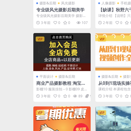
摄影&后期
风光摄影
人像摄影
手机摄
专业级风光摄影后期美学
【缺课】秋野六千
人像摄影系统课
专业级风光摄影后期美学 摄影界
详情介绍 【说明】只有
质还行只有视频
奥斯卡IPA冠军——姚明来带你系
课，缺后面的作业点
3 年前
0
0
107
2 年前
0
统学习风光后期的调...
修图课
VIP
VIP
平面设计
摄影&后期
摄影&后期
摄影
商业产品摄影教程 淘宝摄
从0到1现场实操
影教程
全过程
影棚10 服装挂拍 – 0 影棚09 皮
课程介绍 本课程包含
包的拍摄 – 0 影棚08 茶叶盒的拍
容，从相机参数设置
3 年前
0
0
89
9.9
3 年前
0
摄...
撰写，从推拉摇移转升降
VIP
VIP