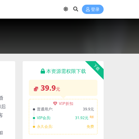
登录
下载
本资源需权限下载
39.9
元
婚
VIP折扣
和后
普通用户:
39.9元
客
8折
VIP会员:
31.92元
永久会员:
免费
加