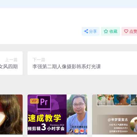
分享
收藏
点赞
上一篇
下一篇
女风四期
李强第二期人像摄影韩系灯光课
VIP