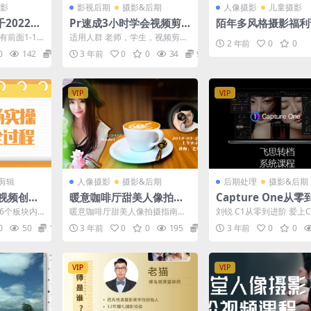
影
影视后期
摄影&后期
人像摄影
儿童摄影
2022年
Pr速成3小时学会视频剪
陌年多风格摄影福利
第5期【画
辑
前面1-10
适用人群 老师，学生，视频剪辑
2 年前
0
0
】
评还有后期
爱好者，自媒体人等。 课程概述
0
142
6.9
3 年前
0
0
34
9.9
这套Pr速成教学课...
VIP
VIP
剪辑
人像摄影
摄影&后期
后期处理
摄影&后期
视频创作
暖意咖啡厅甜美人像拍摄
Capture One从
指南
系统课_刘锐后期课
6个板块内
暖意咖啡厅甜美人像拍摄指南老
刘锐 C1从零到进阶 爱上
到拍摄脚本
来自蜂鸟微课堂，蜂鸟摄影 暖意
普及系统课【1080P画质
0
50
12.9
3 年前
0
0
195
12.9
3 年前
0
0
...
咖啡厅甜美人像拍摄指南...
VIP
VIP