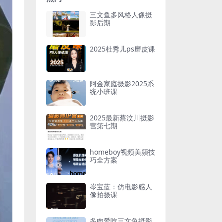
三文鱼多风格人像摄
影后期
2025杜秀儿ps磨皮课
阿金家庭摄影2025系
统小班课
2025最新蔡汶川摄影
营第七期
homeboy视频美颜技
巧全方案
岑宝蓝：仿电影感人
像拍摄课
多肉爱吃三文鱼摄影