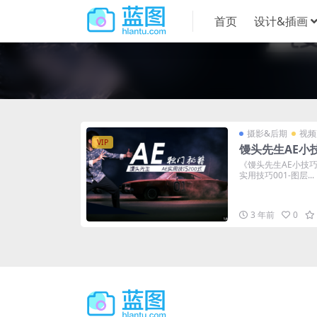
首页
设计&插画
摄影&后期
视频
VIP
馒头先生AE小技
《馒头先生AE小技巧
实用技巧001-图层...
3 年前
0