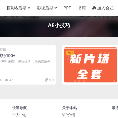
摄影&后期
影视后期
PPT
书籍
加入会员
AE小技巧
剪辑
VIP
巧100+
100+课程》 课程目录： 馒头先生AE
0
43
9.9
快速导航
关于本站
联
个人中心
VIP介绍