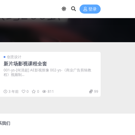
登录
创意设计
新片场影视课程全套
001-ys-[何清超] AE影视抠像 002-ys-《商业广告剪辑教
程》视频制...
3 年前
0
0
811
99
系我们