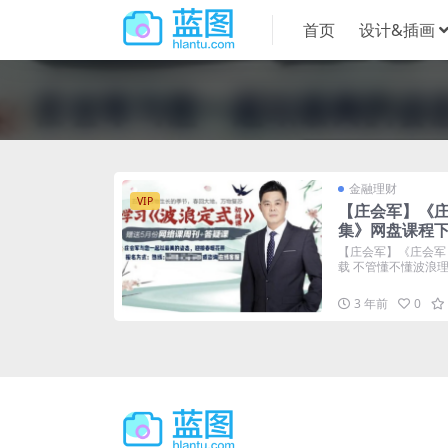
首页
设计&插画
金融理财
VIP
【庄会军】《庄
集》网盘课程
【庄会军】《庄会军
载 不管懂不懂波浪理论
3 年前
0