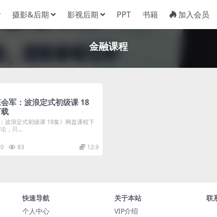
摄影&后期
影视后期
PPT
书籍
加入会员
金融课程
会军：波浪定式初级课 18
下载
：波浪定式初级课 18集》网盘课程下
，只...
0
83
12.9
快速导航
关于本站
联
个人中心
VIP介绍