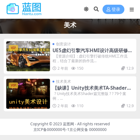
登录
美术
创意设计
VIP
UE5虚幻引擎汽车HMI设计高级研修课
【画质不好只有视频】
【资源介绍】: 虚幻引擎打破传统HMI工作流
程，结合了最新的协作流...
2 年前
150
12.9
技术美术
VIP
【缺课】Unity技术美术TA-Shader篇
【画质高清只有部分素材】
? Unity技术美术Shader篇完整版 ?️ ? 79个案
例，...
2 年前
110
12.9
Copyright © 2023
蓝图网
- All rights reserved
京ICP备0000000号-1
京公网安备 00000000