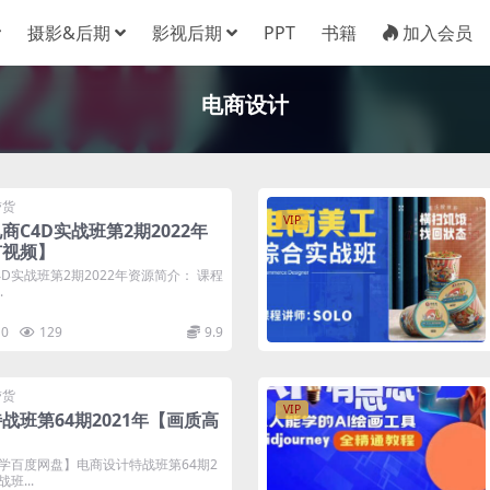
摄影&后期
影视后期
PPT
书籍
加入会员
电商设计
带货
VIP
C4D实战班第2期2022年
有视频】
D实战班第2期2022年资源简介： 课程
.
0
129
9.9
带货
VIP
战班第64期2021年【画质高
学百度网盘】电商设计特战班第64期2
班...