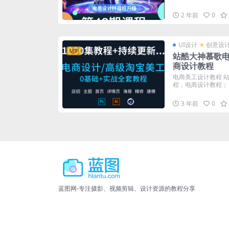
2 年前
0
UI设计
创意设
VIP
站酷大神慕歌
商设计教程
电商美工设计教程 
程，电商设计教程； 资
3 年前
0
蓝图网-专注摄影、视频剪辑、设计资源的教程分享