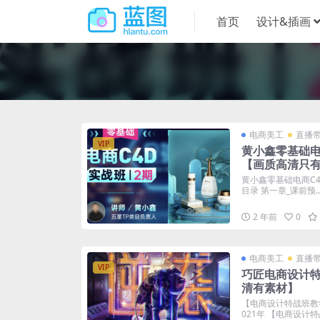
首页
设计&插画
电商美工
直播
VIP
黄小鑫零基础电商
【画质高清只
黄小鑫零基础电商C4
目录 第一章_课前预..
2 年前
0
电商美工
直播
VIP
巧匠电商设计特
清有素材】
【电商设计特战班教
021年 【电商设计特战