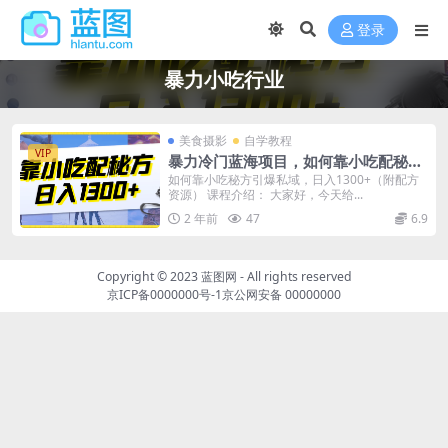
登录
暴力小吃行业
美食摄影
自学教程
VIP
暴力冷门蓝海项目，如何靠小吃配秘
方，日入1300+
如何靠小吃秘方引爆私域，日入1300+（附配方
资源） 课程介绍： 大家好，今天给...
2 年前
47
6.9
Copyright © 2023
蓝图网
- All rights reserved
京ICP备0000000号-1
京公网安备 00000000