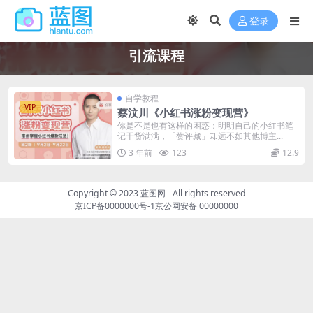
登录
引流课程
自学教程
VIP
蔡汶川《小红书涨粉变现营》
你是不是也有这样的困惑：明明自己的小红书笔
记干货满满，「赞评藏」却远不如其他博主...
3 年前
123
12.9
Copyright © 2023
蓝图网
- All rights reserved
京ICP备0000000号-1
京公网安备 00000000