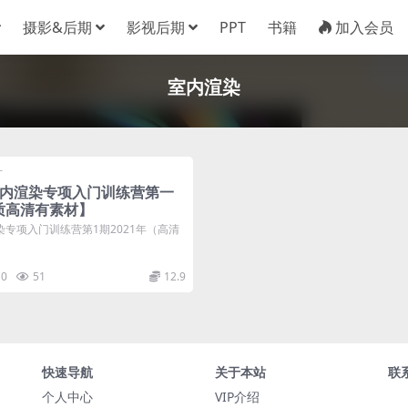
摄影&后期
影视后期
PPT
书籍
加入会员
室内渲染
计
r室内渲染专项入门训练营第一
画质高清有素材】
渲染专项入门训练营第1期2021年（高清
0
51
12.9
快速导航
关于本站
联
个人中心
VIP介绍