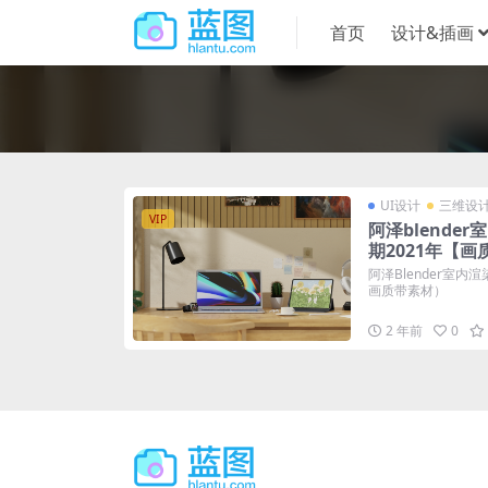
首页
设计&插画
UI设计
三维设
VIP
阿泽blende
期2021年【
阿泽Blender室内
画质带素材）
2 年前
0