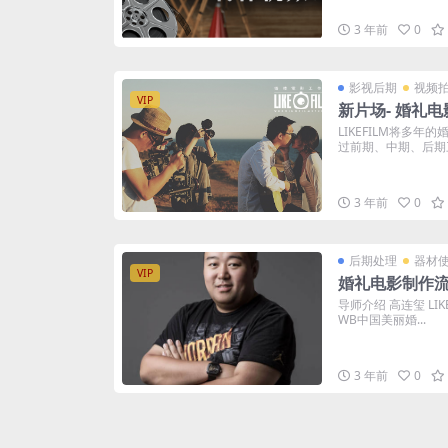
3 年前
0
影视后期
视频
VIP
新片场- 婚礼
LIKEFILM将多
过前期、中期、后期三
3 年前
0
后期处理
器材
VIP
婚礼电影制作
导师介绍 高连玺 LI
WB中国美丽婚...
3 年前
0