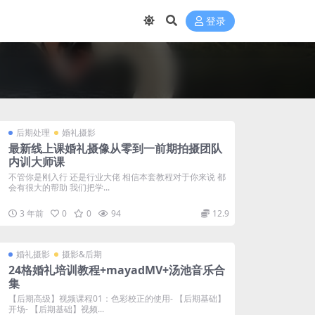
登录
后期处理
婚礼摄影
最新线上课婚礼摄像从零到一前期拍摄团队
内训大师课
不管你是刚入行 还是行业大佬 相信本套教程对于你来说 都
会有很大的帮助 我们把学...
3 年前
0
0
94
12.9
婚礼摄影
摄影&后期
24格婚礼培训教程+mayadMV+汤池音乐合
集
【后期高级】视频课程01：色彩校正的使用- 【后期基础】
开场- 【后期基础】视频...