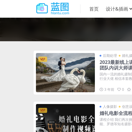
首页
设计&插画
后期处理
婚礼
VIP
2023最新线
团队内训大师
国内一流的婚礼摄制
行业大佬 相信本套教程
3 年前
0
人像摄影
创意
VIP
婚礼电影全流
课程介绍 我们再次
能、罗德等知名摄影器