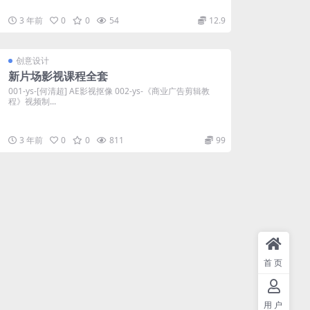
3 年前
0
0
54
12.9
创意设计
新片场影视课程全套
001-ys-[何清超] AE影视抠像 002-ys-《商业广告剪辑教
程》视频制...
3 年前
0
0
811
99
首页
用户