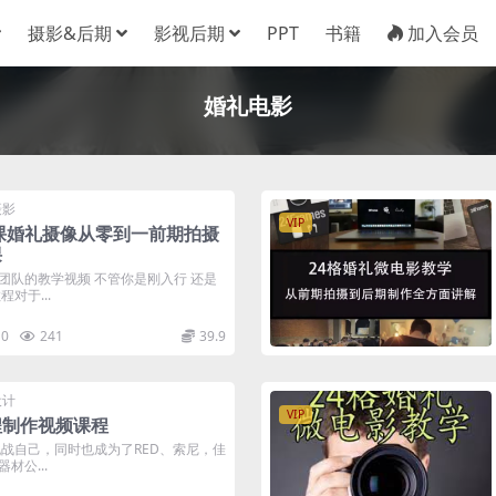
摄影&后期
影视后期
PPT
书籍
加入会员
婚礼电影
摄影
VIP
上课婚礼摄像从零到一前期拍摄
课
团队的教学视频 不管你是刚入行 还是
对于...
0
241
39.9
设计
VIP
程制作视频课程
挑战自己，同时也成为了RED、索尼，佳
材公...