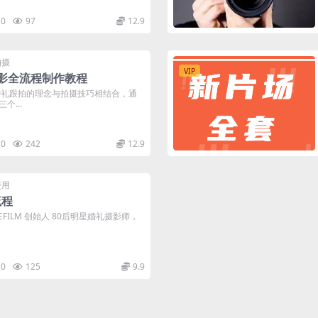
0
97
12.9
拍摄
VIP
电影全流程制作教程
年的婚礼跟拍的理念与拍摄技巧相结合，通
个...
0
242
12.9
使用
流程
KEFILM 创始人 80后明星婚礼摄影师，
0
125
9.9