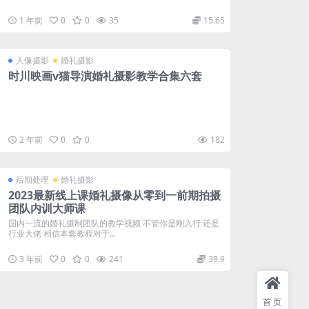
1 年前
0
0
35
15.65
人像摄影
婚礼摄影
时川映画v猫导演婚礼摄影教学合集六套
2 年前
0
0
182
后期处理
婚礼摄影
2023最新线上课婚礼摄像从零到一前期拍摄
团队内训大师课
国内一流的婚礼摄制团队的教学视频 不管你是刚入行 还是
行业大佬 相信本套教程对于...
3 年前
0
0
241
39.9
首页