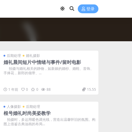
登录
后期处理
婚礼摄影
婚礼晨间短片中情绪与事件/留时电影
拍摄与婚礼相关的静物，如新娘的婚纱、婚鞋、首饰、
手捧花，新郎的领带、...
1 年前
0
0
88
15.55
人像摄影
后期处理
根号婚礼时尚美姿教学
拍摄时，多运用暖色调光线，营造出温馨怀旧的氛围。构
图上借鉴古典油画的布局...