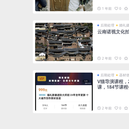
1 年前
0
后期处理
婚礼
云南诺视文化
2 年前
0
后期处理
器材
VIP
V猫导演课程，
课，184节课
2 年前
0