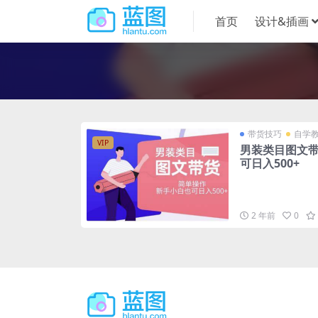
首页
设计&插画
带货技巧
自学
VIP
男装类目图文
可日入500+
2 年前
0