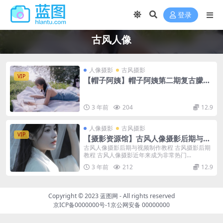
登录
古风人像
人像摄影
古风摄影
VIP
【帽子阿姨】帽子阿姨第二期复古朦胧
人像摄影教程
3 年前
204
12.9
人像摄影
古风摄影
VIP
【摄影资源馆】古风人像摄影后期与视
频制作教程
古风人像摄影后期与视频制作教程 古风摄影后期
教程 古风人像摄影近年来成为非常热门...
3 年前
212
12.9
Copyright © 2023
蓝图网
- All rights reserved
京ICP备0000000号-1
京公网安备 00000000