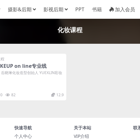
摄影&后期
影视后期
PPT
书籍
加入会员
化妆课程
教程
KEUP on line专业线
UP 岳晓琳化妆造型创始人 YUEXLIN彩妆
0
82
12.9
快速导航
关于本站
联
个人中心
VIP介绍