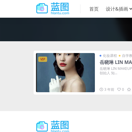
首页
设计&插画
化妆课程
自学
VIP
岳晓琳 LIN MA
岳晓琳 LIN MAKE
创始人 知...
3 年前
0