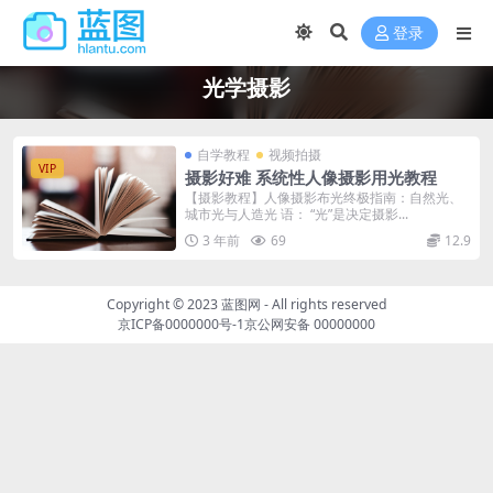
登录
光学摄影
自学教程
视频拍摄
VIP
摄影好难 系统性人像摄影用光教程
【摄影教程】人像摄影布光终极指南：自然光、
城市光与人造光 语： “光”是决定摄影...
3 年前
69
12.9
Copyright © 2023
蓝图网
- All rights reserved
京ICP备0000000号-1
京公网安备 00000000