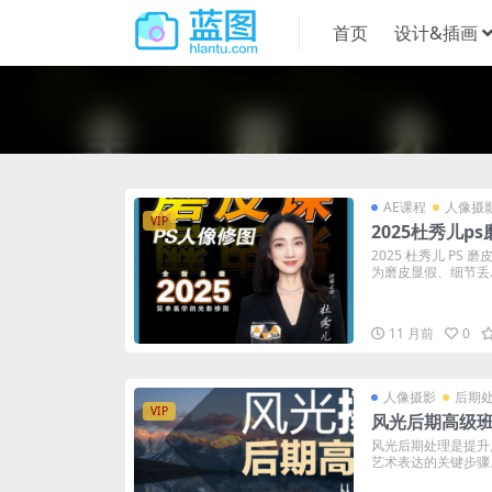
首页
设计&插画
AE课程
人像摄
VIP
2025杜秀儿p
2025 杜秀儿 PS
为磨皮显假、细节丢..
11 月前
0
人像摄影
后期
VIP
风光后期高级
风光后期处理是提升
艺术表达的关键步骤。