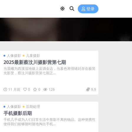
登录
人像摄影
儿童摄影
2025最新蔡汶川摄影营第七期
当晨曦为西溪湿地镀上蓝调金边，当暮色将情绪封存在极简
光影里，蔡汶川摄影营第七期正...
11 月前
0
0
126
9.9
人像摄影
后期处理
手机摄影后期
手机几乎成为人们日常生活中形影不离的物品。这种便携性
使得我们能够随时随地掏出手机...