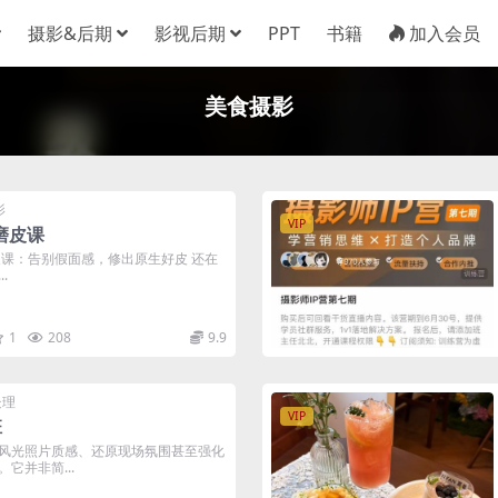
摄影&后期
影视后期
PPT
书籍
加入会员
美食摄影
影
VIP
s磨皮课
 磨皮课：告别假面感，修出原生好皮 还在
.
1
208
9.9
处理
VIP
班
风光照片质感、还原现场氛围甚至强化
它并非简...