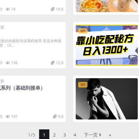
0
74
19.9
摄影
VIP
网最好的摄影培训课程推荐 里是全网最
10...
0
136
12.9
摄影
VIP
成系列（基础到接单）
0
197
9.9
1/5
1
2
3
4
下一页
»