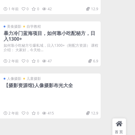
1 年前
0
0
42
12.9
美食摄影
自学教程
暴力冷门蓝海项目，如何靠小吃配秘方，日
入1300+
如何靠小吃秘方引爆私域，日入1300+（附配方资源） 课程
介绍： 大家好，今天给...
2 年前
0
0
47
6.9
人像摄影
儿童摄影
【摄影资源馆}人像摄影布光大全
2 年前
0
0
415
12.9
首页