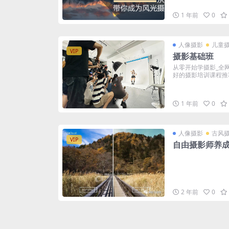
1 年前
0
人像摄影
儿童
VIP
摄影基础班
从零开始学摄影_全
好的摄影培训课程推荐，
1 年前
0
人像摄影
古风
VIP
自由摄影师养
2 年前
0